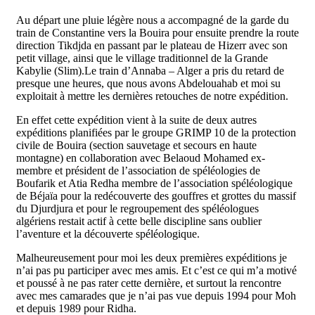
Au départ une pluie légère nous a accompagné de la garde du
train de Constantine vers la Bouira pour ensuite prendre la route
direction Tikdjda en passant par le plateau de Hizerr avec son
petit village, ainsi que le village traditionnel de la Grande
Kabylie (Slim).Le train d’Annaba – Alger a pris du retard de
presque une heures, que nous avons Abdelouahab et moi su
exploitait à mettre les dernières retouches de notre expédition.
En effet cette expédition vient à la suite de deux autres
expéditions planifiées par le groupe GRIMP 10 de la protection
civile de Bouira (section sauvetage et secours en haute
montagne) en collaboration avec Belaoud Mohamed ex-
membre et président de l’association de spéléologies de
Boufarik et Atia Redha membre de l’association spéléologique
de Béjaïa pour la redécouverte des gouffres et grottes du massif
du Djurdjura et pour le regroupement des spéléologues
algériens restait actif à cette belle discipline sans oublier
l’aventure et la découverte spéléologique.
Malheureusement pour moi les deux premières expéditions je
n’ai pas pu participer avec mes amis. Et c’est ce qui m’a motivé
et poussé à ne pas rater cette dernière, et surtout la rencontre
avec mes camarades que je n’ai pas vue depuis 1994 pour Moh
et depuis 1989 pour Ridha.