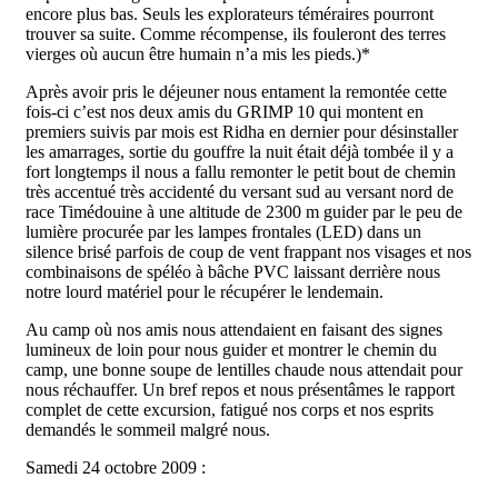
encore plus bas. Seuls les explorateurs téméraires pourront
trouver sa suite. Comme récompense, ils fouleront des terres
vierges où aucun être humain n’a mis les pieds.)*
Après avoir pris le déjeuner nous entament la remontée cette
fois-ci c’est nos deux amis du GRIMP 10 qui montent en
premiers suivis par mois est Ridha en dernier pour désinstaller
les amarrages, sortie du gouffre la nuit était déjà tombée il y a
fort longtemps il nous a fallu remonter le petit bout de chemin
très accentué très accidenté du versant sud au versant nord de
race Timédouine à une altitude de 2300 m guider par le peu de
lumière procurée par les lampes frontales (LED) dans un
silence brisé parfois de coup de vent frappant nos visages et nos
combinaisons de spéléo à bâche PVC laissant derrière nous
notre lourd matériel pour le récupérer le lendemain.
Au camp où nos amis nous attendaient en faisant des signes
lumineux de loin pour nous guider et montrer le chemin du
camp, une bonne soupe de lentilles chaude nous attendait pour
nous réchauffer. Un bref repos et nous présentâmes le rapport
complet de cette excursion, fatigué nos corps et nos esprits
demandés le sommeil malgré nous.
Samedi 24 octobre 2009 :