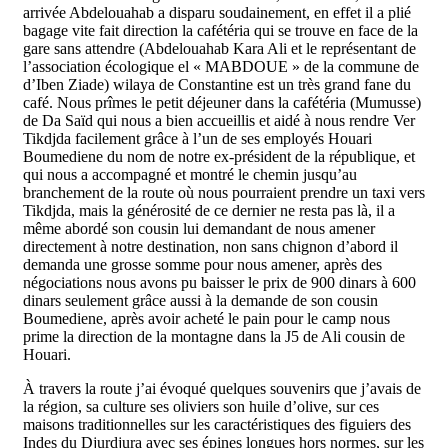
arrivée Abdelouahab a disparu soudainement, en effet il a plié
bagage vite fait direction la cafétéria qui se trouve en face de la
gare sans attendre (Abdelouahab Kara Ali et le représentant de
l’association écologique el « MABDOUE » de la commune de
d’Iben Ziade) wilaya de Constantine est un très grand fane du
café. Nous prîmes le petit déjeuner dans la cafétéria (Mumusse)
de Da Saïd qui nous a bien accueillis et aidé à nous rendre Ver
Tikdjda facilement grâce à l’un de ses employés Houari
Boumediene du nom de notre ex-président de la république, et
qui nous a accompagné et montré le chemin jusqu’au
branchement de la route où nous pourraient prendre un taxi vers
Tikdjda, mais la générosité de ce dernier ne resta pas là, il a
même abordé son cousin lui demandant de nous amener
directement à notre destination, non sans chignon d’abord il
demanda une grosse somme pour nous amener, après des
négociations nous avons pu baisser le prix de 900 dinars à 600
dinars seulement grâce aussi à la demande de son cousin
Boumediene, après avoir acheté le pain pour le camp nous
prime la direction de la montagne dans la J5 de Ali cousin de
Houari.
À travers la route j’ai évoqué quelques souvenirs que j’avais de
la région, sa culture ses oliviers son huile d’olive, sur ces
maisons traditionnelles sur les caractéristiques des figuiers des
Indes du Djurdjura avec ses épines longues hors normes, sur les