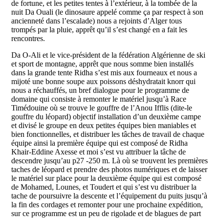
de fortune, et les petites tentes à l’extérieur, à la tombée de la
nuit Da Ouali (le dinosaure appelé comme ça par respect à son
ancienneté dans l’escalade) nous a rejoints d’Alger tous
trompés par la pluie, apprêt qu’il s’est changé en a fait les
rencontres.
Da O-Ali et le vice-président de la fédération Algérienne de ski
et sport de montagne, apprêt que nous somme bien installés
dans la grande tente Ridha s’est mis aux fourneaux et nous a
mijoté une bonne soupe aux poissons déshydratait knorr qui
nous a réchauffés, un bref dialogue pour le programme de
domaine qui consiste à remonter le matériel jusqu’à Race
Timédouine où se trouve le gouffre de l’Anou Ifflis (dite-le
gouffre du léopard) objectif installation d’un deuxième campe
et divisé le groupe en deux petites équipes bien maniables et
bien fonctionnelles, et distribuer les tâches de travail de chaque
équipe ainsi la première équipe qui est composé de Ridha
Khair-Eddine Axesse et moi s’est vu attribuer la tâche de
descendre jusqu’au p27 -250 m. Là où se trouvent les premières
taches de léopard et prendre des photos numériques et de laisser
le matériel sur place pour la deuxième équipe qui est composé
de Mohamed, Lounes, et Toudert et qui s’est vu distribuer la
tache de poursuivre la descente et l’équipement du puits jusqu’à
la fin des cordages et remonter pour une prochaine expédition,
sur ce programme est un peu de rigolade et de blagues de part