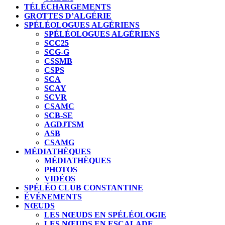
TÉLÉCHARGEMENTS
GROTTES D’ALGÉRIE
SPÉLÉOLOGUES ALGÉRIENS
SPÉLÉOLOGUES ALGÉRIENS
SCC25
SCG-G
CSSMB
CSPS
SCA
SCAY
SCVR
CSAMC
SCB-SE
AGDJTSM
ASB
CSAMG
MÉDIATHÈQUES
MÉDIATHÈQUES
PHOTOS
VIDÉOS
SPÉLÉO CLUB CONSTANTINE
ÉVÉNEMENTS
NŒUDS
LES NŒUDS EN SPÉLÉOLOGIE
LES NŒUDS EN ESCALADE