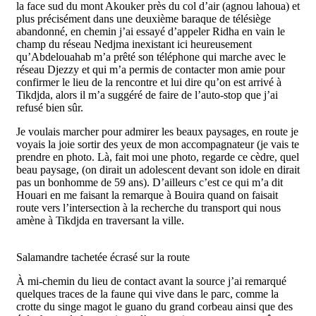
la face sud du mont Akouker près du col d’air (agnou lahoua) et
plus précisément dans une deuxième baraque de télésiège
abandonné, en chemin j’ai essayé d’appeler Ridha en vain le
champ du réseau Nedjma inexistant ici heureusement
qu’Abdelouahab m’a prêté son téléphone qui marche avec le
réseau Djezzy et qui m’a permis de contacter mon amie pour
confirmer le lieu de la rencontre et lui dire qu’on est arrivé à
Tikdjda, alors il m’a suggéré de faire de l’auto-stop que j’ai
refusé bien sûr.
Je voulais marcher pour admirer les beaux paysages, en route je
voyais la joie sortir des yeux de mon accompagnateur (je vais te
prendre en photo. Là, fait moi une photo, regarde ce cèdre, quel
beau paysage, (on dirait un adolescent devant son idole en dirait
pas un bonhomme de 59 ans). D’ailleurs c’est ce qui m’a dit
Houari en me faisant la remarque à Bouira quand on faisait
route vers l’intersection à la recherche du transport qui nous
amène à Tikdjda en traversant la ville.
Salamandre tachetée écrasé sur la route
À mi-chemin du lieu de contact avant la source j’ai remarqué
quelques traces de la faune qui vive dans le parc, comme la
crotte du singe magot le guano du grand corbeau ainsi que des