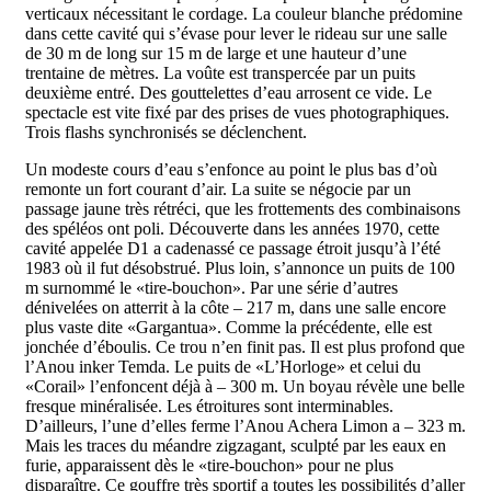
verticaux nécessitant le cordage. La couleur blanche prédomine
dans cette cavité qui s’évase pour lever le rideau sur une salle
de 30 m de long sur 15 m de large et une hauteur d’une
trentaine de mètres. La voûte est transpercée par un puits
deuxième entré. Des gouttelettes d’eau arrosent ce vide. Le
spectacle est vite fixé par des prises de vues photographiques.
Trois flashs synchronisés se déclenchent.
Un modeste cours d’eau s’enfonce au point le plus bas d’où
remonte un fort courant d’air. La suite se négocie par un
passage jaune très rétréci, que les frottements des combinaisons
des spéléos ont poli. Découverte dans les années 1970, cette
cavité appelée D1 a cadenassé ce passage étroit jusqu’à l’été
1983 où il fut désobstrué. Plus loin, s’annonce un puits de 100
m surnommé le «tire-bouchon». Par une série d’autres
dénivelées on atterrit à la côte – 217 m, dans une salle encore
plus vaste dite «Gargantua». Comme la précédente, elle est
jonchée d’éboulis. Ce trou n’en finit pas. Il est plus profond que
l’Anou inker Temda. Le puits de «L’Horloge» et celui du
«Corail» l’enfoncent déjà à – 300 m. Un boyau révèle une belle
fresque minéralisée. Les étroitures sont interminables.
D’ailleurs, l’une d’elles ferme l’Anou Achera Limon a – 323 m.
Mais les traces du méandre zigzagant, sculpté par les eaux en
furie, apparaissent dès le «tire-bouchon» pour ne plus
disparaître. Ce gouffre très sportif a toutes les possibilités d’aller