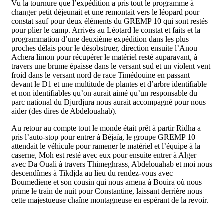
Vu la tournure que l’expédition a pris tout le programme à
changer petit déjeunait et une remontait vers le léopard pour
constat sauf pour deux éléments du GREMP 10 qui sont restés
pour plier le camp. Arrivés au Léotard le constat et faits et la
programmation d’une deuxième expédition dans les plus
proches délais pour le désobstruer, direction ensuite l’Anou
Achera limon pour récupérer le matériel resté auparavant, à
travers une brume épaisse dans le versant sud et un violent vent
froid dans le versant nord de race Timédouine en passant
devant le D1 et une multitude de plantes et d’arbre identifiable
et non identifiables qu’on aurait aimé qu’un responsable du
parc national du Djurdjura nous aurait accompagné pour nous
aider (des dires de Abdelouahab).
Au retour au compte tout le monde était prêt à partir Ridha a
pris l’auto-stop pour entrer à Béjaïa, le groupe GREMP 10
attendait le véhicule pour ramener le matériel et l’équipe à la
caserne, Moh est resté avec eux pour ensuite entrer à Alger
avec Da Ouali à travers Thimeghrass, Abdelouahab et moi nous
descendîmes à Tikdjda au lieu du rendez-vous avec
Boumediene et son cousin qui nous amena à Bouira où nous
prime le train de nuit pour Constantine, laissant derrière nous
cette majestueuse chaîne montagneuse en espérant de la revoir.