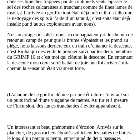
dans ses branches frappées par de continuels vents tapisser le
sol des roches calcareuses si tranchant comme de fines lames de
rasoir, à l’arrivée au gouffre tout était déjà prêt et il n’a fallu que
le nettoyage des spits à l’aide d’un taraud,( c’est spits était déjà
installé par d’autres explorateurs avant nous).
Nos amarrages installés, nous accompagnateur prit le chemin de
retour au camp de peur que la brume s’épaissit et les prend au
piège, nous laissons derrière eux en train d’entamer la descente,
c’est Ridha qui descendit le premier suivi par les deux membres
du GRIMP 10 et c’est moi qui clôturai la descente. En entamant
la descente mon cœur serré battait de joie une foi arriver à mi-
chemin la sensation était vraiment forte.
(L’attaque de ce gouffre débute par une étroiture s’ouvrant sur
un puits incliné d’une vingtaine de mètres. Au fur et à mesure
de l’incursion, des lames tranchantes à éviter apparaissent.
Un intéressant et beau phénomène d’érosion. Arrivés sur le
plancher, de gros rochers éboulés sollicitent les paires de bottes
le long d’un parcours pentu, entrecoupé de deux passages