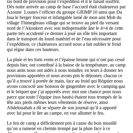
ras bord de provision pour l’expédition et il le faisait souffrir.
Dès notre arrivée au camp de base l’accueil était chaleureux par
Azoune Lounes l’officier du groupe GRIMP 10 ainsi que Da
Issa le berger fonceur et infatigable lamé de mon ami Moh du
village Thimeghrass village qui se trouve au pied du versant
nord de l’Akoukerr avec son indispensable âne le 4×4 de cette
partie très accidenté ce dernier à joué un rôle très important
dans le transport du lourd matériel et de l’eau nécessaire pour
l’expédition, ce chaleureux accueil nous a fait oublier le froid
qui règne dans ces hauteurs.
La pluie et les forts vents et l’épaisse brume qui n’ont pas cessé
depuis hier, ont contribué à la baisse de la température, au camp
nous amis nous ont aidés à nous installer, en leurs à donner les
provisions apportées et nous avons pris le déjeuner, chacun ce
qu’il a trouvé à portée de main, face au froid qui Régnier nous
avons concocté une boisson de gingembre avec le camping-gaz
et le briquet que j’ai apportés avec moi une chance pour nous
parce que toute l’équipe (nos hauts) étaient tous trompés de la
tête aux pieds mêmes leurs vêtements de réserve, ainsi
Abdelouahab a dû se séparer de son journal qu’il a apporté
avec lui pour le lire au campe, en vue allumer le feu.
Le feu de camp a difficilement pris à cause du bois mouillé
qu’on a ramené en chemin trompé par la pluie face à ce