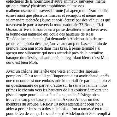
épluchures de la nourriture d’autre animaux sauvages, même
qu’on a trouvé plusieurs amphibiens et limasses
malheureusement à travers la route j’ai aperçu un lézard ocellé
écrasé ainsi que plusieurs limaces et escargots et même une
salamandre tachetée (Jaune et noir) écrasé par des véhicules qui
traversent le parc à travers la route nationale 33 Bouira Tizi-
Ouzou, arrivé à la source en a pu se désaltérer et se laver avec
la bonne eau naturelle qui coule des hauteurs de Rass
Timédouine en chemin j’ai demandé à Abdelouahab de me
prendre en photo dès que j’arrive au camp de base en train de
prendre mon ami Moh dans mes bras, à peine terminé j’ai
aperçu une silhouette qui nous attendait près de la première
baraque du télésiège abandonné, en regardant bien : c’est Moh
oui c’est bien Moh.
Avec un chèche sur la tête une veste en cuir des sapeurs-
pompiers ! C’est tout lui ça l’important c’est avoir chaud, après
une rencontre est une embrassade immortalisée par une photo et
un questionnaire de part et d’autre sur la santé la famille, nous
prîmes le chemin vers les hauteurs de l’Akoukerr à travers une
piste abrupte pour la deuxième baraque de télésiège où se
trouve le camp de base en chemin Axesse Amour un des
membres du groupe GRIMP 10 nous attendaient pour nous
aider à porter les sacs à dos et le bois qu’on a ramassé en route
pour le feu de camp. Le sac à dos d’Abdelouahab était rempli à