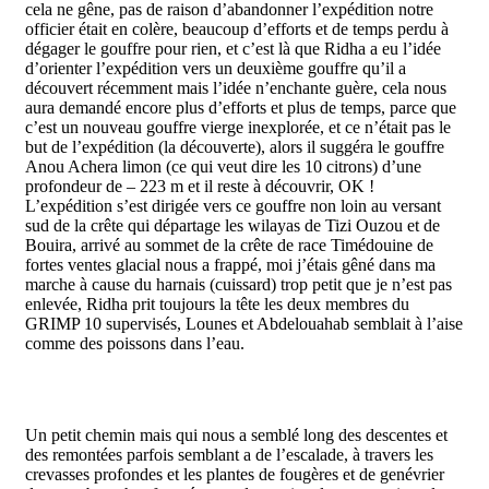
cela ne gêne, pas de raison d’abandonner l’expédition notre
officier était en colère, beaucoup d’efforts et de temps perdu à
dégager le gouffre pour rien, et c’est là que Ridha a eu l’idée
d’orienter l’expédition vers un deuxième gouffre qu’il a
découvert récemment mais l’idée n’enchante guère, cela nous
aura demandé encore plus d’efforts et plus de temps, parce que
c’est un nouveau gouffre vierge inexplorée, et ce n’était pas le
but de l’expédition (la découverte), alors il suggéra le gouffre
Anou Achera limon (ce qui veut dire les 10 citrons) d’une
profondeur de – 223 m et il reste à découvrir, OK !
L’expédition s’est dirigée vers ce gouffre non loin au versant
sud de la crête qui départage les wilayas de Tizi Ouzou et de
Bouira, arrivé au sommet de la crête de race Timédouine de
fortes ventes glacial nous a frappé, moi j’étais gêné dans ma
marche à cause du harnais (cuissard) trop petit que je n’est pas
enlevée, Ridha prit toujours la tête les deux membres du
GRIMP 10 supervisés, Lounes et Abdelouahab semblait à l’aise
comme des poissons dans l’eau.
Un petit chemin mais qui nous a semblé long des descentes et
des remontées parfois semblant a de l’escalade, à travers les
crevasses profondes et les plantes de fougères et de genévrier