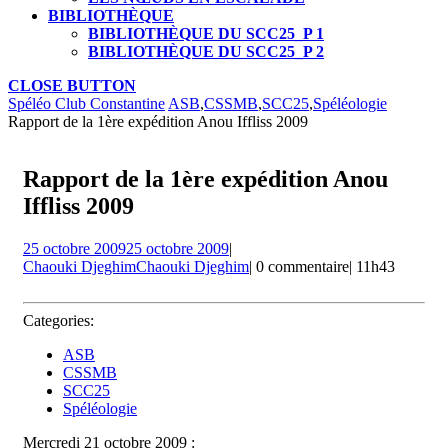
BIBLIOTHÈQUE
BIBLIOTHÈQUE DU SCC25_P 1
BIBLIOTHÈQUE DU SCC25_P 2
CLOSE BUTTON
Spéléo Club Constantine
ASB
,
CSSMB
,
SCC25
,
Spéléologie
Rapport de la 1ère expédition Anou Iffliss 2009
Rapport de la 1ère expédition Anou
Iffliss 2009
25 octobre 2009
25 octobre 2009
|
Chaouki Djeghim
Chaouki Djeghim
|
0 commentaire
|
11h43
Categories:
ASB
CSSMB
SCC25
Spéléologie
Mercredi 21 octobre 2009 :