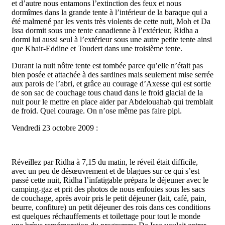
et d’autre nous entamons l’extinction des feux et nous
dormîmes dans la grande tente à l’intérieur de la baraque qui a
été malmené par les vents très violents de cette nuit, Moh et Da
Issa dormit sous une tente canadienne à l’extérieur, Ridha a
dormi lui aussi seul à l’extérieur sous une autre petite tente ainsi
que Khair-Eddine et Toudert dans une troisième tente.
Durant la nuit nôtre tente est tombée parce qu’elle n’était pas
bien posée et attachée à des sardines mais seulement mise serrée
aux parois de l’abri, et grâce au courage d’Axesse qui est sortie
de son sac de couchage tous chaud dans le froid glacial de la
nuit pour le mettre en place aider par Abdelouahab qui tremblait
de froid. Quel courage. On n’ose même pas faire pipi.
Vendredi 23 octobre 2009 :
Réveillez par Ridha à 7,15 du matin, le réveil était difficile,
avec un peu de désœuvrement et de blagues sur ce qui s’est
passé cette nuit, Ridha l’infatigable prépara le déjeuner avec le
camping-gaz et prit des photos de nous enfouies sous les sacs
de couchage, après avoir pris le petit déjeuner (lait, café, pain,
beurre, confiture) un petit déjeuner des rois dans ces conditions
est quelques réchauffements et toilettage pour tout le monde