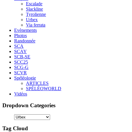
Escalade
Slackline
Tyrolienne
Urbex
Via ferrata
Evènements
Photos
Randonnée
SCA
SCAY
SCB-SE
SCC25
SCG-G
SCVR
Spéléologie
ARTICLES
SPÉLÉOWORLD
Vidéos
Dropdown Categories
Tag Cloud