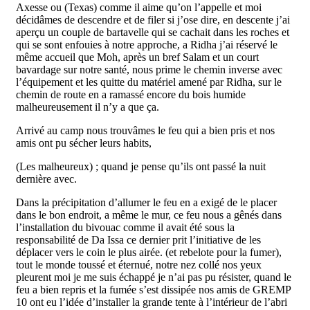
Axesse ou (Texas) comme il aime qu’on l’appelle et moi
décidâmes de descendre et de filer si j’ose dire, en descente j’ai
aperçu un couple de bartavelle qui se cachait dans les roches et
qui se sont enfouies à notre approche, a Ridha j’ai réservé le
même accueil que Moh, après un bref Salam et un court
bavardage sur notre santé, nous prime le chemin inverse avec
l’équipement et les quitte du matériel amené par Ridha, sur le
chemin de route en a ramassé encore du bois humide
malheureusement il n’y a que ça.
Arrivé au camp nous trouvâmes le feu qui a bien pris et nos
amis ont pu sécher leurs habits,
(Les malheureux) ; quand je pense qu’ils ont passé la nuit
dernière avec.
Dans la précipitation d’allumer le feu en a exigé de le placer
dans le bon endroit, a même le mur, ce feu nous a gênés dans
l’installation du bivouac comme il avait été sous la
responsabilité de Da Issa ce dernier prit l’initiative de les
déplacer vers le coin le plus airée. (et rebelote pour la fumer),
tout le monde toussé et éternué, notre nez collé nos yeux
pleurent moi je me suis échappé je n’ai pas pu résister, quand le
feu a bien repris et la fumée s’est dissipée nos amis de GREMP
10 ont eu l’idée d’installer la grande tente à l’intérieur de l’abri