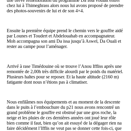
une brève remémoration du programme Da Issa voulait entrer
chez lui à Thimeghrass alors nous lui avons proposé de prendre
des photos-souvenirs de lui et de son 4×4.
Ensuite la première équipe prend le chemin vers le gouffre aidé
par Lounes et Toudert et Abdelouahab en accompagnateur.
Moh accompagna son ami Da issa jusqu’à Aswel, Da Ouali et
rester au campe pour l’aménager.
Arrivé à rase Timédouine où se trouve l’Anou Iffliss après une
remontée de 2,00h très difficile alourdi par le poids du matériel.
Plusieurs haltes pour se reposer. Et la haute altitude (2160 m)
fatigante dont nous n’étions pas à climatiser.
Nous enfilâmes nos équipements et au moment de la descente
dans le puits à l’embouchure du p21 nous avons rencontré un
grand problème le gouffre est obstrué par une gros roche, la
neige et les pluies de ces dernières années ont joué leur rôle
bien comme il faut, bien qu’on ait essuyé de la dégager rien na
faire décidément l’Ifflis ne veut pas se donner cette fois-ci, que