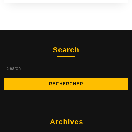
Search
Search
for:
Archives