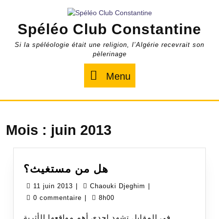
Skip
to
Spéléo Club Constantine
content
Si la spéléologie était une religion, l’Algérie recevrait son
pèlerinage
Menu
Menu
Mois :
juin 2013
هل
هل من مستغيث؟
من
11
Chaouki
11 juin 2013
|
Chaouki Djeghim
|
مستغيث؟
juin
Djeghim
0 commentaire
|
8h00
2013
في المقابل تشهد إحدى أهم مواقعها الأثرية