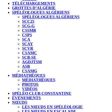
TÉLÉCHARGEMENTS
GROTTES D’ALGÉRIE
SPÉLÉOLOGUES ALGÉRIENS
SPÉLÉOLOGUES ALGÉRIENS
SCC25
SCG-G
CSSMB
CSPS
SCA
SCAY
SCVR
CSAMC
SCB-SE
AGDJTSM
ASB
CSAMG
MÉDIATHÈQUES
MÉDIATHÈQUES
PHOTOS
VIDÉOS
SPÉLÉO CLUB CONSTANTINE
ÉVÉNEMENTS
NŒUDS
LES NŒUDS EN SPÉLÉOLOGIE
LES NŒUDS EN ESCALADE