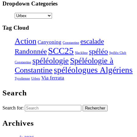
Dropdown Categories
Tag Cloud
Action
escalade
Canyoning
Constantine
SCC25
Randonnée
spéléo
Slackline
Spéléo Club
Spéléologie à
spéléologie
Constantine
Constantine
spéléologues Algériens
Via ferrata
Tyrolienne
Urbex
Search
Search for:
Archives