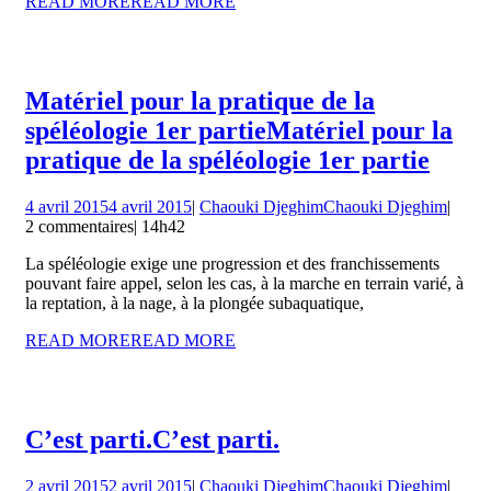
READ MORE
READ MORE
Matériel pour la pratique de la
spéléologie 1er partie
Matériel pour la
pratique de la spéléologie 1er partie
4 avril 2015
4 avril 2015
|
Chaouki Djeghim
Chaouki Djeghim
|
2 commentaires
|
14h42
La spéléologie exige une progression et des franchissements
pouvant faire appel, selon les cas, à la marche en terrain varié, à
la reptation, à la nage, à la plongée subaquatique,
READ MORE
READ MORE
C’est parti.
C’est parti.
2 avril 2015
2 avril 2015
|
Chaouki Djeghim
Chaouki Djeghim
|