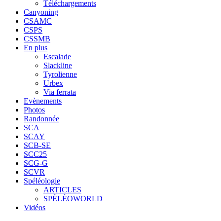
Téléchargements
Canyoning
CSAMC
CSPS
CSSMB
En plus
Escalade
Slackline
Tyrolienne
Urbex
Via ferrata
Evènements
Photos
Randonnée
SCA
SCAY
SCB-SE
SCC25
SCG-G
SCVR
Spéléologie
ARTICLES
SPÉLÉOWORLD
Vidéos