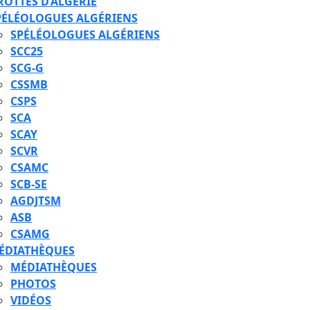
ROTTES D’ALGÉRIE
PÉLÉOLOGUES ALGÉRIENS
SPÉLÉOLOGUES ALGÉRIENS
SCC25
SCG-G
CSSMB
CSPS
SCA
SCAY
SCVR
CSAMC
SCB-SE
AGDJTSM
ASB
CSAMG
ÉDIATHÈQUES
MÉDIATHÈQUES
PHOTOS
VIDÉOS