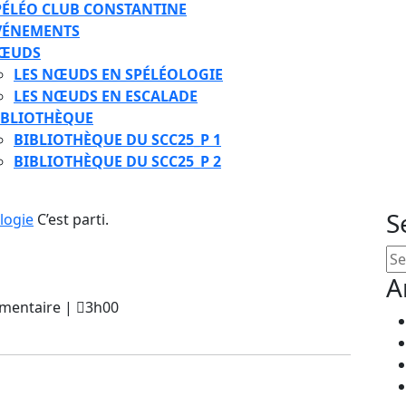
PÉLÉO CLUB CONSTANTINE
VÉNEMENTS
ŒUDS
LES NŒUDS EN SPÉLÉOLOGIE
LES NŒUDS EN ESCALADE
IBLIOTHÈQUE
BIBLIOTHÈQUE DU SCC25_P 1
BIBLIOTHÈQUE DU SCC25_P 2
E
S
TON
logie
C’est parti.
Se
for
A
mentaire
|
3h00