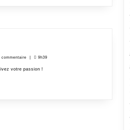
uki
 commentaire
|
9h39
him
ivez votre passion !