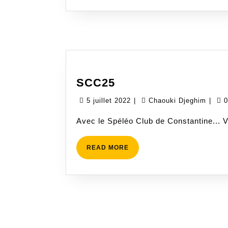
SCC25
SCC25
5
Chao
5 juillet 2022
|
Chaouki Djeghim
|
0
juillet
Djeg
Avec le Spéléo Club de Constantine... V
2022
READ
READ MORE
MORE