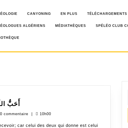
LÉOLOGIE
CANYONING
EN PLUS
TÉLÉCHARGEMENTS
LÉOLOGUES ALGÉRIENS
MÉDIATHÈQUES
SPÉLÉO CLUB C
IOTHÈQUE
أَحَبُّ
أَحَبُّ ا
الأعمالِ
ouki
0 commentaire
|
10h00
إلى
ghim
اللهِ
ecevoir; car celui des deux qui donne est celui