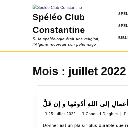
Skip
to
SPÉ
Spéléo Club
content
SPÉ
Constantine
BIBL
Si la spéléologie était une religion,
l’Algérie recevrait son pèlerinage
Mois :
juillet 2022
لأعمالِ إلى اللهِ أدْومُها و إن قَلَّ
25
Cha
25 juillet 2022
|
Chaouki Djeghim
|
juillet
Dje
Donner est un plaisir plus durable que r
2022