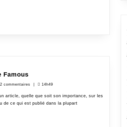
أدْومُها
و
إن
قَلَّ
Stop
le Famous
Making
ouki
2 commentaires
|
14h49
Stupid
ghim
People
article, quelle que soit son importance, sur les
Famous
 de ce qui est publié dans la plupart