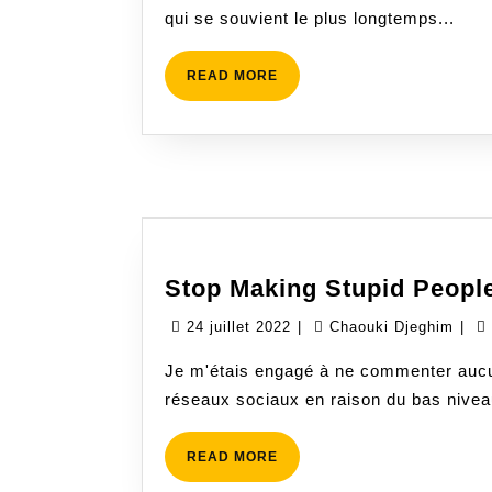
qui se souvient le plus longtemps...
READ
READ MORE
MORE
Stop Making Stupid Peop
24
Cha
24 juillet 2022
|
Chaouki Djeghim
|
juillet
Dje
Je m'étais engagé à ne commenter aucun 
2022
réseaux sociaux en raison du bas niveau
READ
READ MORE
MORE