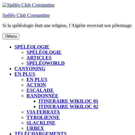
Skip
to
Spéléo Club Constantine
content
Si la spéléologie était une religion, l’Algérie recevrait son pèlerinage
Menu
Menu
SPÉLÉOLOGIE
SPÉLÉOLOGIE
ARTICLES
SPÉLÉOWORLD
CANYONING
EN PLUS
EN PLUS
ACTION
ESCALADE
RANDONNÉE
ITINERAIRE WIKILOC 01
ITINERAIRE WIKILOC 02
VIA FERRATA
TYROLIENNE
SLACKLINE
URBEX
TÉLÉCHARGEMENTS