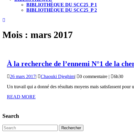
BIBLIOTHÈQUE DU SCC25_P 1
BIBLIOTHÈQUE DU SCC25_P 2
CLOSE
BUTTON
Mois :
mars 2017
À la recherche de l’ennemi N°1 de la chen
26
Chaouki
26 mars 2017
|
Chaouki Djeghim
|
0 commentaire
|
6h30
mars
Djeghim
Un travail qui a donné des résultats moyens mais satisfassent pour 
2017
READ
READ MORE
MORE
Search
Search
for: