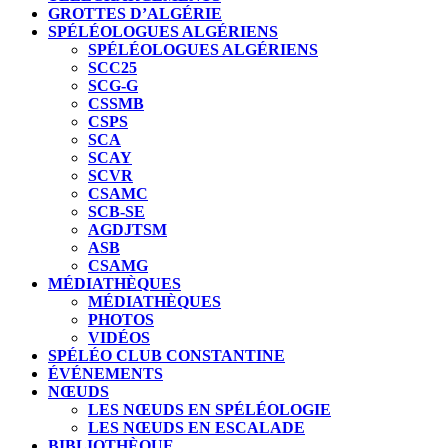
GROTTES D’ALGÉRIE
SPÉLÉOLOGUES ALGÉRIENS
SPÉLÉOLOGUES ALGÉRIENS
SCC25
SCG-G
CSSMB
CSPS
SCA
SCAY
SCVR
CSAMC
SCB-SE
AGDJTSM
ASB
CSAMG
MÉDIATHÈQUES
MÉDIATHÈQUES
PHOTOS
VIDÉOS
SPÉLÉO CLUB CONSTANTINE
ÉVÉNEMENTS
NŒUDS
LES NŒUDS EN SPÉLÉOLOGIE
LES NŒUDS EN ESCALADE
BIBLIOTHÈQUE