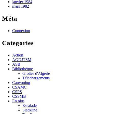
janvier 1984
mars 1982
Méta
Connexion
Categories
Action
AGDJTSM
ASB
Bibliothèque
Grottes d'Algérie
Téléchargements
Canyoning
CSAMC
CSPS
CSSMB
En plus
Escalade
Slackline