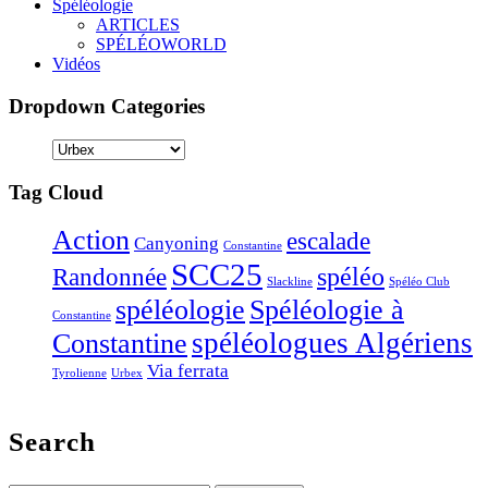
Spéléologie
ARTICLES
SPÉLÉOWORLD
Vidéos
Dropdown Categories
Tag Cloud
Action
escalade
Canyoning
Constantine
SCC25
Randonnée
spéléo
Slackline
Spéléo Club
Spéléologie à
spéléologie
Constantine
Constantine
spéléologues Algériens
Via ferrata
Tyrolienne
Urbex
Search