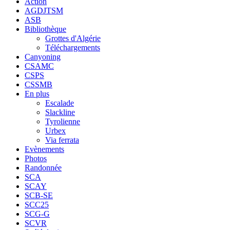
Action
AGDJTSM
ASB
Bibliothèque
Grottes d'Algérie
Téléchargements
Canyoning
CSAMC
CSPS
CSSMB
En plus
Escalade
Slackline
Tyrolienne
Urbex
Via ferrata
Evènements
Photos
Randonnée
SCA
SCAY
SCB-SE
SCC25
SCG-G
SCVR