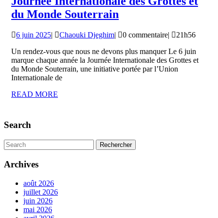
Journée Internationale des Grottes et
Journée
du Monde Souterrain
Internationale
6
Chaouki
6 juin 2025
|
Chaouki Djeghim
|
0 commentaire
|
21h56
des
juin
Djeghim
Grottes
Un rendez-vous que nous ne devons plus manquer Le 6 juin
2025
marque chaque année la Journée Internationale des Grottes et
et
du Monde Souterrain, une initiative portée par l’Union
du
Internationale de
Monde
READ
READ MORE
MORE
Souterrain
Search
Search
for:
Archives
août 2026
juillet 2026
juin 2026
mai 2026