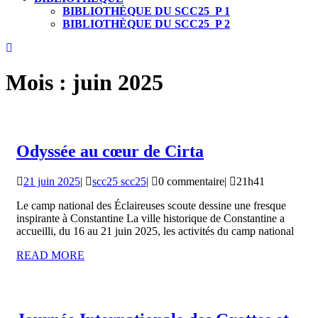
BIBLIOTHÈQUE DU SCC25_P 1
BIBLIOTHÈQUE DU SCC25_P 2
CLOSE
BUTTON
Mois :
juin 2025
Odyssée
Odyssée au cœur de Cirta
au
21
scc25
21 juin 2025
|
scc25 scc25
|
0 commentaire
|
21h41
cœur
juin
scc25
de
Le camp national des Éclaireuses scoute dessine une fresque
2025
inspirante à Constantine La ville historique de Constantine a
Cirta
accueilli, du 16 au 21 juin 2025, les activités du camp national
READ
READ MORE
MORE