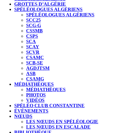
GROTTES D’ALGÉRIE
SPÉLÉOLOGUES ALGÉRIENS
SPÉLÉOLOGUES ALGÉRIENS
SCC25
SCG-G
CSSMB
CSPS
SCA
SCAY
SCVR
CSAMC
SCB-SE
AGDJTSM
ASB
CSAMG
MÉDIATHÈQUES
MÉDIATHÈQUES
PHOTOS
VIDÉOS
SPÉLÉO CLUB CONSTANTINE
ÉVÉNEMENTS
NŒUDS
LES NŒUDS EN SPÉLÉOLOGIE
LES NŒUDS EN ESCALADE
BIBLIOTHÈQUE