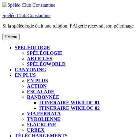
Skip
to
Spéléo Club Constantine
content
Si la spéléologie était une religion, l’Algérie recevrait son pèlerinage
Menu
Menu
SPÉLÉOLOGIE
SPÉLÉOLOGIE
ARTICLES
SPÉLÉOWORLD
CANYONING
EN PLUS
EN PLUS
ACTION
ESCALADE
RANDONNÉE
ITINERAIRE WIKILOC 01
ITINERAIRE WIKILOC 02
VIA FERRATA
TYROLIENNE
SLACKLINE
URBEX
TÉLÉCHARGEMENTS