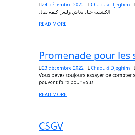
24
Ch
24 décembre 2022
|
Chaouki Djeghim
|
décembre
D
الكشفية حياة تعاش وليس كلمة تقال
2022
READ
READ MORE
MORE
Promenade pour les 
23
Ch
23 décembre 2022
|
Chaouki Djeghim
|
décembre
D
Vous devez toujours essayer de compter s
2022
peuvent faire pour vous
READ
READ MORE
MORE
CSGV
CSGV