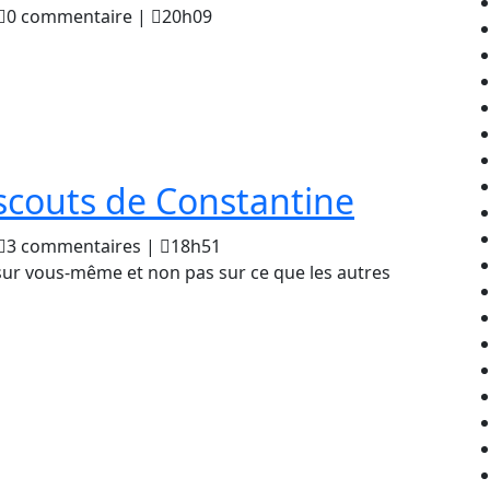
spélé
aouki
0 commentaire
|
20h09
jeghim
club
Consta
36
ans
Promen
scouts de Constantine
d’activ
pour
aouki
3 commentaires
|
18h51
jeghim
les
ur vous-même et non pas sur ce que les autres
scouts
de
Constan