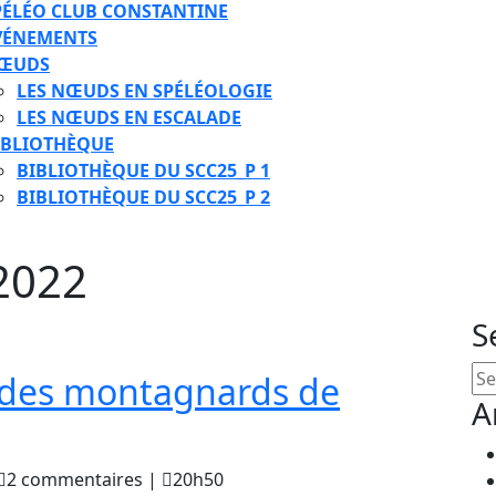
PÉLÉO CLUB CONSTANTINE
VÉNEMENTS
ŒUDS
LES NŒUDS EN SPÉLÉOLOGIE
LES NŒUDS EN ESCALADE
IBLIOTHÈQUE
BIBLIOTHÈQUE DU SCC25_P 1
BIBLIOTHÈQUE DU SCC25_P 2
E
2022
TON
S
Se
uides montagnards de
for
A
Sur
les
aouki
2 commentaires
|
20h50