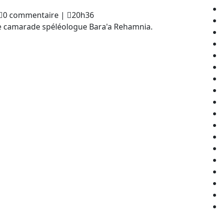
aouki
0 commentaire
|
20h36
jeghim
e camarade spéléologue Bara'a Rehamnia.