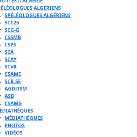
ROTTES D’ALGÉRIE
PÉLÉOLOGUES ALGÉRIENS
SPÉLÉOLOGUES ALGÉRIENS
SCC25
SCG-G
CSSMB
CSPS
SCA
SCAY
SCVR
CSAMC
SCB-SE
AGDJTSM
ASB
CSAMG
ÉDIATHÈQUES
MÉDIATHÈQUES
PHOTOS
VIDÉOS