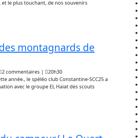
jeghim
traces
rt, et le plus touchant, de nos souvenirs
des
guides
montagnards
uides montagnards de
de
Constantine
aouki
2 commentaires
|
20h30
(Photos)
jeghim
cette année., le spéléo club Constantine-SCC25 a
nation avec le groupe EL Haïat des scouts
ards