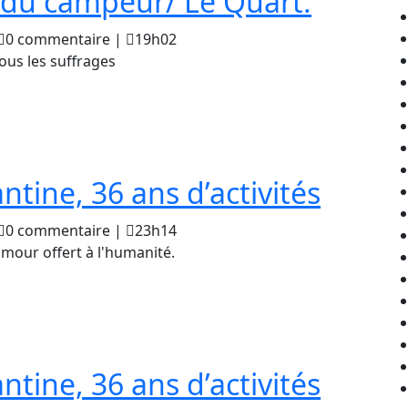
L’objet
e du campeur/ Le Quart.
ine
indisp
aouki
0 commentaire
|
19h02
jeghim
du
 tous les suffrages
campe
Le
Quart.
Le
ntine, 36 ans d’activités
spélé
aouki
0 commentaire
|
23h14
jeghim
club
amour offert à l'humanité.
Consta
36
ans
Le
ntine, 36 ans d’activités
d’activ