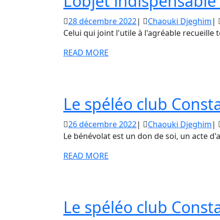
L’objet indispensabl
Constant
28
Ch
28 décembre 2022
|
Chaouki Djeghim
|
décembre
D
Celui qui joint l'utile à l'agréable recueille
2022
READ
READ MORE
MORE
Le spéléo club Consta
26
Ch
26 décembre 2022
|
Chaouki Djeghim
|
décembre
D
Le bénévolat est un don de soi, un acte d'
2022
READ
READ MORE
MORE
Le spéléo club Consta