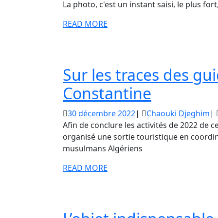
décembre
D
La photo, c'est un instant saisi, le plus fo
2022
READ
READ MORE
MORE
Sur les traces des g
Sur
Constantine
les
30
Ch
30 décembre 2022
|
Chaouki Djeghim
|
décembre
traces
D
Afin de conclure les activités de 2022 de 
2022
organisé une sortie touristique en coordi
des
musulmans Algériens
guides
READ
READ MORE
MORE
montagn
de