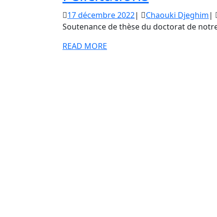
17
Ch
17 décembre 2022
|
Chaouki Djeghim
|
décembre
D
Soutenance de thèse du doctorat de notr
2022
READ
READ MORE
MORE