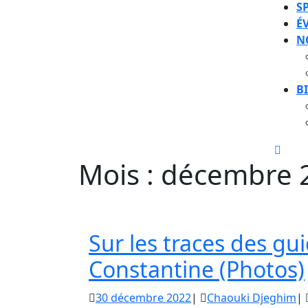
S
É
N
B
CLOS
Mois :
décembre 
BUT
Sur les traces des g
Constantine (Photos)
30
Ch
30 décembre 2022
|
Chaouki Djeghim
|