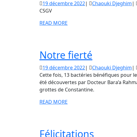
19
Ch
19 décembre 2022
|
Chaouki Djeghim
|
décembre
D
CSGV
2022
READ
READ MORE
MORE
Notre
Notre fierté
fierté
19
Ch
19 décembre 2022
|
Chaouki Djeghim
|
décembre
D
Cette fois, 13 bactéries bénéfiques pour l
2022
été découvertes par Docteur Bara’a Rahma
grottes de Constantine.
READ
READ MORE
MORE
Félicitati
Félicitations