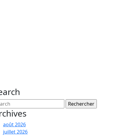
earch
arch
:
rchives
août 2026
juillet 2026