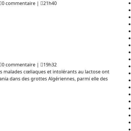
aouki
0 commentaire
|
21h40
jeghim
aouki
0 commentaire
|
19h32
jeghim
es malades cœliaques et intolérants au lactose ont
nia dans des grottes Algériennes, parmi elle des
ons