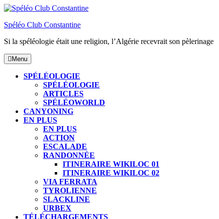
Skip
to
Spéléo Club Constantine
content
Si la spéléologie était une religion, l’Algérie recevrait son pèlerinage
Menu
Menu
SPÉLÉOLOGIE
SPÉLÉOLOGIE
ARTICLES
SPÉLÉOWORLD
CANYONING
EN PLUS
EN PLUS
ACTION
ESCALADE
RANDONNÉE
ITINERAIRE WIKILOC 01
ITINERAIRE WIKILOC 02
VIA FERRATA
TYROLIENNE
SLACKLINE
URBEX
TÉLÉCHARGEMENTS