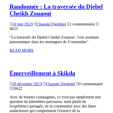
Randonnée : La traversée du Djebel
Randonnée
Cheikh Zouaoui
:
10
Chaouki
10 juin 2023
|
Chaouki Djeghim
|
2 commentaires
|
La
juin
Djeghim
8h33
traversée
2023
"La traversée du Djebel Cheikh Zouaoui : Une aventure
du
panoramique dans les montagnes de Constantine"
Djebel
READ
READ MORE
Cheikh
MORE
Zouaoui
Émerveilleme
Émerveillement à Skikda
à
29
Chaouki
29 décembre 2023
|
Chaouki Djeghim
|
0 commentaire
|
Skikda
décembre
Djeghim
19h22
2023
Avec de bonnes compagnies, ce n'est pas simplement une
question de kilomètres parcourus, mais plutôt de
l'expérience partagée, de la communion avec des âmes
audacieuses qui comprennent l'essence de la