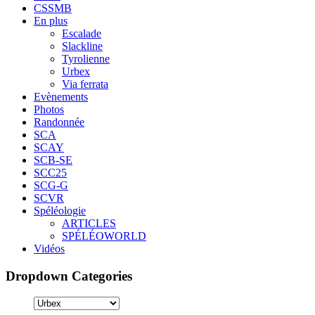
CSSMB
En plus
Escalade
Slackline
Tyrolienne
Urbex
Via ferrata
Evènements
Photos
Randonnée
SCA
SCAY
SCB-SE
SCC25
SCG-G
SCVR
Spéléologie
ARTICLES
SPÉLÉOWORLD
Vidéos
Dropdown Categories