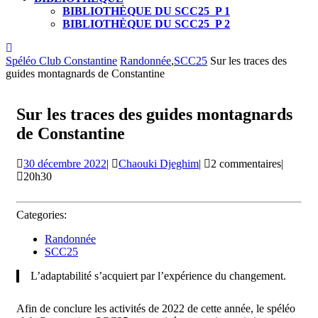
BIBLIOTHÈQUE DU SCC25_P 1
BIBLIOTHÈQUE DU SCC25_P 2
CLOSE
BUTTON
Spéléo Club Constantine
Randonnée
,
SCC25
Sur les traces des
guides montagnards de Constantine
Sur les traces des guides montagnards
de Constantine
30
Chaouki
30 décembre 2022
|
Chaouki Djeghim
|
2 commentaires
|
décembre
Djeghim
20h30
2022
Categories:
Randonnée
SCC25
L’adaptabilité s’acquiert par l’expérience du changement.
Afin de conclure les activités de 2022 de cette année, le spéléo