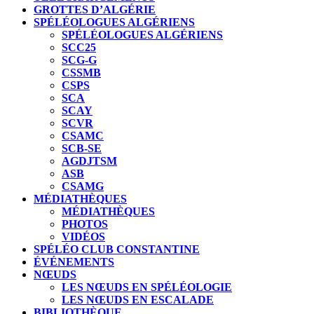
GROTTES D’ALGÉRIE
SPÉLÉOLOGUES ALGÉRIENS
SPÉLÉOLOGUES ALGÉRIENS
SCC25
SCG-G
CSSMB
CSPS
SCA
SCAY
SCVR
CSAMC
SCB-SE
AGDJTSM
ASB
CSAMG
MÉDIATHÈQUES
MÉDIATHÈQUES
PHOTOS
VIDÉOS
SPÉLÉO CLUB CONSTANTINE
ÉVÉNEMENTS
NŒUDS
LES NŒUDS EN SPÉLÉOLOGIE
LES NŒUDS EN ESCALADE
BIBLIOTHÈQUE