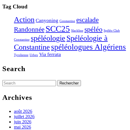
Tag Cloud
Action
escalade
Canyoning
Constantine
SCC25
Randonnée
spéléo
Slackline
Spéléo Club
Spéléologie à
spéléologie
Constantine
Constantine
spéléologues Algériens
Via ferrata
Tyrolienne
Urbex
Search
Search
for:
Archives
août 2026
juillet 2026
juin 2026
mai 2026