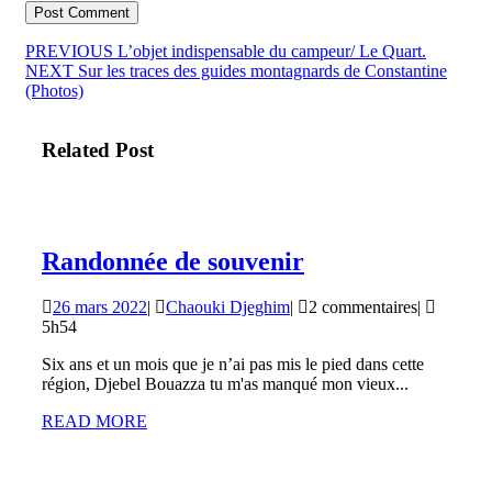
Navigation
Article
PREVIOUS
L’objet indispensable du campeur/ Le Quart.
Article
précédent
NEXT
Sur les traces des guides montagnards de Constantine
de
suivant
:
(Photos)
l’article
:
Related Post
Randonnée
Randonnée de souvenir
de
26
Chaouki
26 mars 2022
|
Chaouki Djeghim
|
2 commentaires
|
souvenir
mars
Djeghim
5h54
2022
Six ans et un mois que je n’ai pas mis le pied dans cette
région, Djebel Bouazza tu m'as manqué mon vieux...
READ
READ MORE
MORE