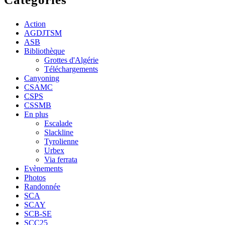
Action
AGDJTSM
ASB
Bibliothèque
Grottes d'Algérie
Téléchargements
Canyoning
CSAMC
CSPS
CSSMB
En plus
Escalade
Slackline
Tyrolienne
Urbex
Via ferrata
Evènements
Photos
Randonnée
SCA
SCAY
SCB-SE
SCC25