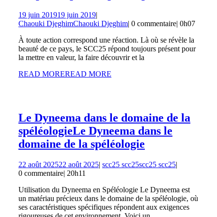
19 juin 2019
19 juin 2019
|
Chaouki Djeghim
Chaouki Djeghim
|
0 commentaire
|
0h07
À toute action correspond une réaction. Là où se révèle la
beauté de ce pays, le SCC25 répond toujours présent pour
la mettre en valeur, la faire découvrir et la
READ MORE
READ MORE
Le Dyneema dans le domaine de la
spéléologie
Le Dyneema dans le
domaine de la spéléologie
22 août 2025
22 août 2025
|
scc25 scc25
scc25 scc25
|
0 commentaire
|
20h11
Utilisation du Dyneema en Spéléologie Le Dyneema est
un matériau précieux dans le domaine de la spéléologie, où
ses caractéristiques spécifiques répondent aux exigences
rigoureuses de cet environnement. Voici un