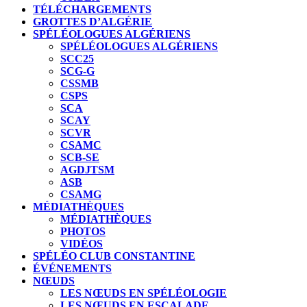
TÉLÉCHARGEMENTS
GROTTES D’ALGÉRIE
SPÉLÉOLOGUES ALGÉRIENS
SPÉLÉOLOGUES ALGÉRIENS
SCC25
SCG-G
CSSMB
CSPS
SCA
SCAY
SCVR
CSAMC
SCB-SE
AGDJTSM
ASB
CSAMG
MÉDIATHÈQUES
MÉDIATHÈQUES
PHOTOS
VIDÉOS
SPÉLÉO CLUB CONSTANTINE
ÉVÉNEMENTS
NŒUDS
LES NŒUDS EN SPÉLÉOLOGIE
LES NŒUDS EN ESCALADE