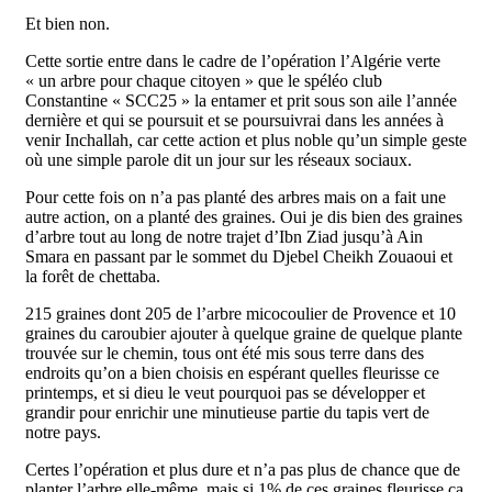
Et bien non.
Cette sortie entre dans le cadre de l’opération l’Algérie verte
« un arbre pour chaque citoyen » que le spéléo club
Constantine « SCC25 » la entamer et prit sous son aile l’année
dernière et qui se poursuit et se poursuivrai dans les années à
venir Inchallah, car cette action et plus noble qu’un simple geste
où une simple parole dit un jour sur les réseaux sociaux.
Pour cette fois on n’a pas planté des arbres mais on a fait une
autre action, on a planté des graines. Oui je dis bien des graines
d’arbre tout au long de notre trajet d’Ibn Ziad jusqu’à Ain
Smara en passant par le sommet du Djebel Cheikh Zouaoui et
la forêt de chettaba.
215 graines dont 205 de l’arbre micocoulier de Provence et 10
graines du caroubier ajouter à quelque graine de quelque plante
trouvée sur le chemin, tous ont été mis sous terre dans des
endroits qu’on a bien choisis en espérant quelles fleurisse ce
printemps, et si dieu le veut pourquoi pas se développer et
grandir pour enrichir une minutieuse partie du tapis vert de
notre pays.
Certes l’opération et plus dure et n’a pas plus de chance que de
planter l’arbre elle-même, mais si 1% de ces graines fleurisse ça