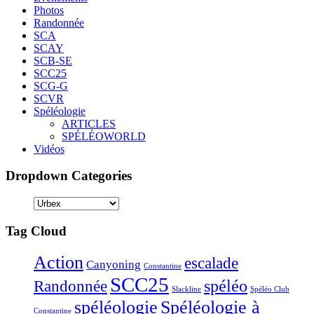
Photos
Randonnée
SCA
SCAY
SCB-SE
SCC25
SCG-G
SCVR
Spéléologie
ARTICLES
SPÉLÉOWORLD
Vidéos
Dropdown Categories
Tag Cloud
Action
escalade
Canyoning
Constantine
SCC25
Randonnée
spéléo
Slackline
Spéléo Club
Spéléologie à
spéléologie
Constantine