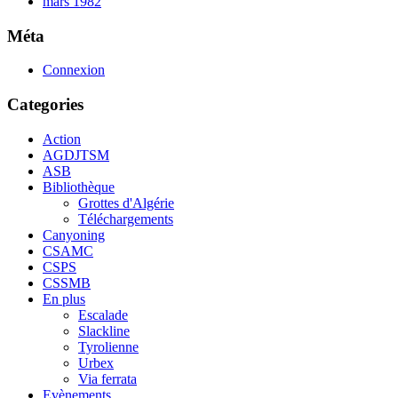
mars 1982
Méta
Connexion
Categories
Action
AGDJTSM
ASB
Bibliothèque
Grottes d'Algérie
Téléchargements
Canyoning
CSAMC
CSPS
CSSMB
En plus
Escalade
Slackline
Tyrolienne
Urbex
Via ferrata
Evènements