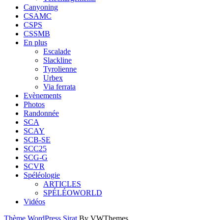
Canyoning
CSAMC
CSPS
CSSMB
En plus
Escalade
Slackline
Tyrolienne
Urbex
Via ferrata
Evènements
Photos
Randonnée
SCA
SCAY
SCB-SE
SCC25
SCG-G
SCVR
Spéléologie
ARTICLES
SPÉLÉOWORLD
Vidéos
Thème WordPress Sirat
By VWThemes