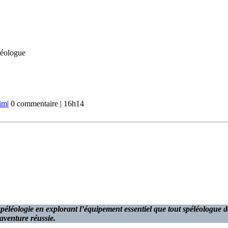
léologue
im
|
0 commentaire
|
16h14
éologie en explorant l’équipement essentiel que tout spéléologue doit
 aventure réussie.