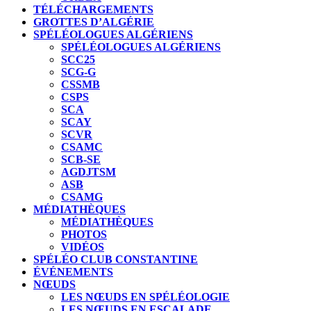
TÉLÉCHARGEMENTS
GROTTES D’ALGÉRIE
SPÉLÉOLOGUES ALGÉRIENS
SPÉLÉOLOGUES ALGÉRIENS
SCC25
SCG-G
CSSMB
CSPS
SCA
SCAY
SCVR
CSAMC
SCB-SE
AGDJTSM
ASB
CSAMG
MÉDIATHÈQUES
MÉDIATHÈQUES
PHOTOS
VIDÉOS
SPÉLÉO CLUB CONSTANTINE
ÉVÉNEMENTS
NŒUDS
LES NŒUDS EN SPÉLÉOLOGIE
LES NŒUDS EN ESCALADE