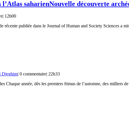
 l’Atlas saharien
Nouvelle découverte archéo
re
|
12h00
ude récente publiée dans le Journal of Human and Society Sciences a m
i Djeghim
|
0 commentaire
|
22h33
oles Chaque année, dès les premiers frimas de l’automne, des milliers de