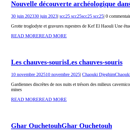
Nouvelle découverte archéologique dans
30 juin 2023
30 juin 2023
|
scc25 scc25
scc25 scc25
|
0 commentai
Grotte troglodyte et gravures rupestres de Kef El Haouli Une ét
READ MORE
READ MORE
Les chauves-souris
Les chauves-souris
10 novembre 2025
10 novembre 2025
|
Chaouki Djeghim
Chaouk
Gardiennes discrètes de nos nuits et trésors des milieux cavernic
mines
READ MORE
READ MORE
Ghar Ouchetouh
Ghar Ouchetouh