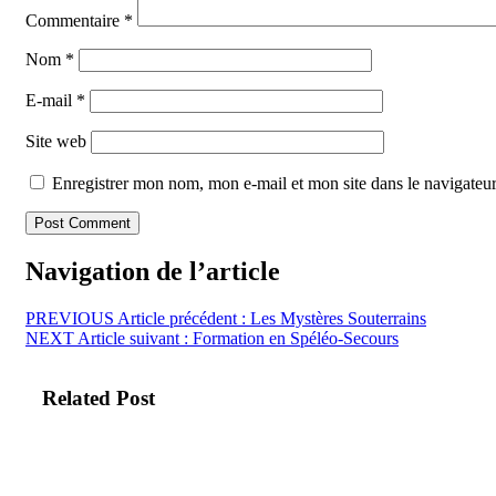
Commentaire
*
Nom
*
E-mail
*
Site web
Enregistrer mon nom, mon e-mail et mon site dans le navigate
Navigation de l’article
PREVIOUS
Article précédent :
Les Mystères Souterrains
NEXT
Article suivant :
Formation en Spéléo-Secours
Related Post