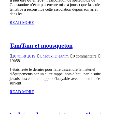
Il faut dire qu’en 2014 l’association de spéléologie de
sur
Constantine n’était pas encore mise à jour et que la seule
la
tentative a reconstitué cette association depuis son arrêt
dans les
grotte
READ
READ MORE
de
MORE
Ras
Edouame
!
TamTam
TamTam et mousqueton
4ème
et
20
Chaouki
20 juillet 2019
|
Chaouki Djeghim
|
0 commentaire
|
partie.
mousqueton
juillet
Djeghim
19h58
2019
J’étais resté le dernier pour faire descendre le matériel
d'équipements par un autre rappel hors d’eau, par la suite
je suis descendu en rappel débrayable avec huit en butée
suivent
READ
READ MORE
MORE