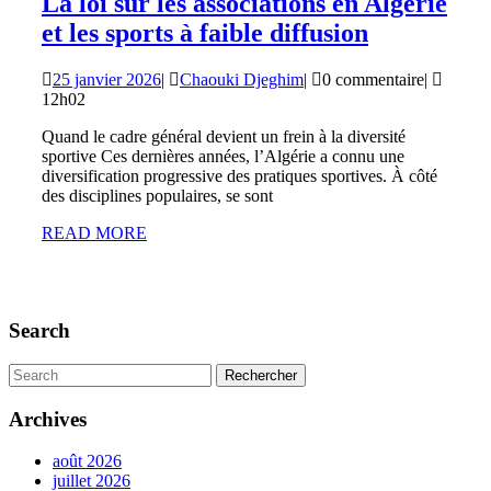
La loi sur les associations en Algérie
La
et les sports à faible diffusion
loi
25
Chaouki
25 janvier 2026
|
Chaouki Djeghim
|
0 commentaire
|
sur
janvier
Djeghim
12h02
les
2026
Quand le cadre général devient un frein à la diversité
association
sportive Ces dernières années, l’Algérie a connu une
en
diversification progressive des pratiques sportives. À côté
des disciplines populaires, se sont
Algérie
READ
READ MORE
et
MORE
les
sports
à
Search
faible
Search
diffusion
for:
Archives
août 2026
juillet 2026