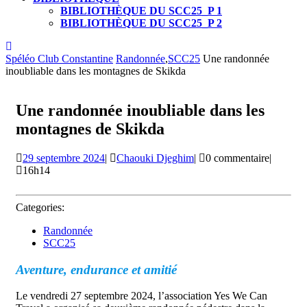
BIBLIOTHÈQUE DU SCC25_P 1
BIBLIOTHÈQUE DU SCC25_P 2
CLOSE
BUTTON
Spéléo Club Constantine
Randonnée
,
SCC25
Une randonnée
inoubliable dans les montagnes de Skikda
Une randonnée inoubliable dans les
montagnes de Skikda
29
Chaouki
29 septembre 2024
|
Chaouki Djeghim
|
0 commentaire
|
septembre
Djeghim
16h14
2024
Categories:
Randonnée
SCC25
Aventure, endurance et amitié
Le vendredi 27 septembre 2024, l’association Yes We Can