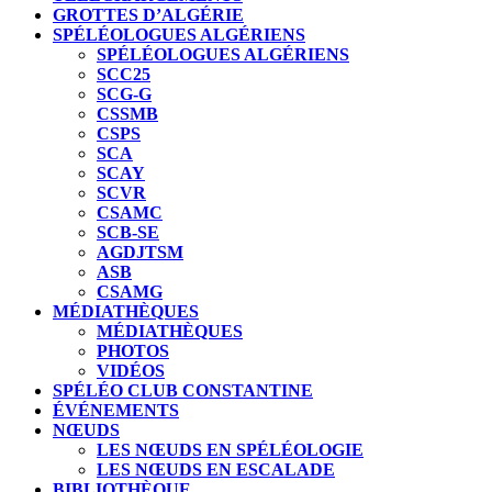
GROTTES D’ALGÉRIE
SPÉLÉOLOGUES ALGÉRIENS
SPÉLÉOLOGUES ALGÉRIENS
SCC25
SCG-G
CSSMB
CSPS
SCA
SCAY
SCVR
CSAMC
SCB-SE
AGDJTSM
ASB
CSAMG
MÉDIATHÈQUES
MÉDIATHÈQUES
PHOTOS
VIDÉOS
SPÉLÉO CLUB CONSTANTINE
ÉVÉNEMENTS
NŒUDS
LES NŒUDS EN SPÉLÉOLOGIE
LES NŒUDS EN ESCALADE
BIBLIOTHÈQUE