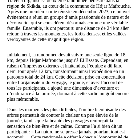
Travel a organisé sa deuxième randonnée pédestre dans la
région de Skikda, au cœur de la commune de Hdjar Mafrouche.
Après une première sortie réussie en décembre 2023, ce nouvel
événement a réuni un groupe d’amis passionnés de nature et de
découverte, qui se considèrent désormais comme une véritable
famille. Ensemble, ils ont parcouru une distance de 24 km aller-
retour, à travers les montagnes, les forêts denses, et les vallées
verdoyantes de cette magnifique région.
Initialement, la randonnée devait suivre une seule ligne de 18
km, depuis Hdjar Mafrouche jusqu’à El Bssate. Cependant, en
raison d’imprévus externes et inattendus, l’équipe a dû faire
demi-tour après 12 km, transformant ainsi l’expédition en un
parcours total de 24 km. Cette décision, prise en concertation
entre l’organisateur du voyage, le guide, et avec l’accord de
tous les participants, a ajouté une dimension d’aventure et
d’endurance à la journée, donnant à cette sortie un goût encore
plus mémorable.
Dans les moments les plus difficiles, l’ombre bienfaisante des
arbres permettait de contrer la chaleur un peu élevée de la
journée, tandis que la beauté des paysages renforçait la
sensation de bien-être et de calme. Comme l’a si bien dit un
participant : « La nature ne se presse jamais, pourtant tout est
accompli. » Cette randonnée a offert à chacun l’opportunité de