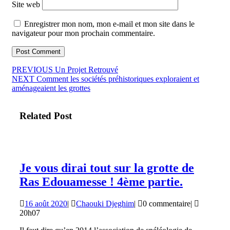
Site web
Enregistrer mon nom, mon e-mail et mon site dans le
navigateur pour mon prochain commentaire.
Navigation
Article
PREVIOUS
Un Projet Retrouvé
Article
précédent
NEXT
Comment les sociétés préhistoriques exploraient et
de
suivant
:
aménageaient les grottes
l’article
:
Related Post
Je vous dirai tout sur la grotte de
Je
Ras Edouamesse ! 4ème partie.
vous
16
Chaouki
16 août 2020
|
Chaouki Djeghim
|
0 commentaire
|
dirai
août
Djeghim
20h07
tout
2020