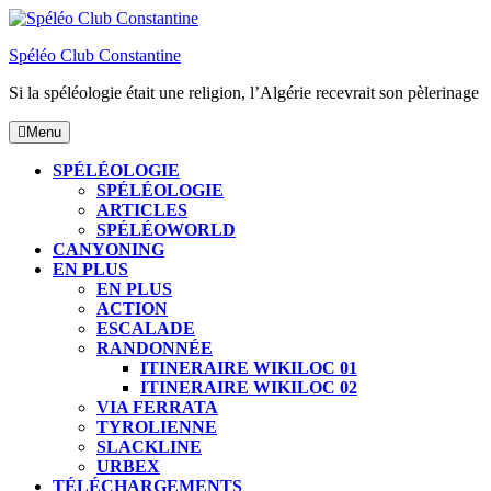
Skip
to
Spéléo Club Constantine
content
Si la spéléologie était une religion, l’Algérie recevrait son pèlerinage
Menu
Menu
SPÉLÉOLOGIE
SPÉLÉOLOGIE
ARTICLES
SPÉLÉOWORLD
CANYONING
EN PLUS
EN PLUS
ACTION
ESCALADE
RANDONNÉE
ITINERAIRE WIKILOC 01
ITINERAIRE WIKILOC 02
VIA FERRATA
TYROLIENNE
SLACKLINE
URBEX
TÉLÉCHARGEMENTS