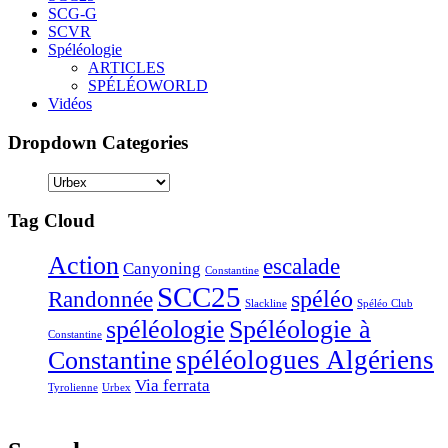
SCG-G
SCVR
Spéléologie
ARTICLES
SPÉLÉOWORLD
Vidéos
Dropdown Categories
Tag Cloud
Action
escalade
Canyoning
Constantine
SCC25
Randonnée
spéléo
Slackline
Spéléo Club
Spéléologie à
spéléologie
Constantine
Constantine
spéléologues Algériens
Via ferrata
Tyrolienne
Urbex