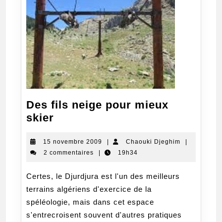
Des fils neige pour mieux
Des
skier
fils
neige
15
Chaouki
15 novembre 2009
|
Chaouki Djeghim
|
novembre
Djeghim
2 commentaires
|
19h34
pour
2009
mieux
Certes, le Djurdjura est l'un des meilleurs
skier
terrains algériens d'exercice de la
spéléologie, mais dans cet espace
s'entrecroisent souvent d'autres pratiques