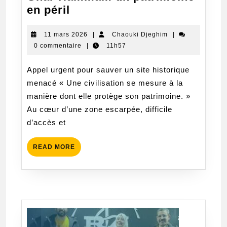
Ghar
en péril
Hammam
un
11
Chaouki
11 mars 2026
|
Chaouki Djeghim
|
mars
Djeghim
0 commentaire
|
11h57
patrimoine
2026
en
Appel urgent pour sauver un site historique
péril
menacé « Une civilisation se mesure à la
manière dont elle protège son patrimoine. »
Au cœur d’une zone escarpée, difficile
d’accès et
READ
READ MORE
MORE