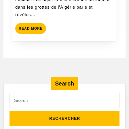
les
dans les grottes de l’Algérie parle et
ondes
révèles...
de
Radio
READ
READ MORE
Consta
MORE
Search
Search
for: