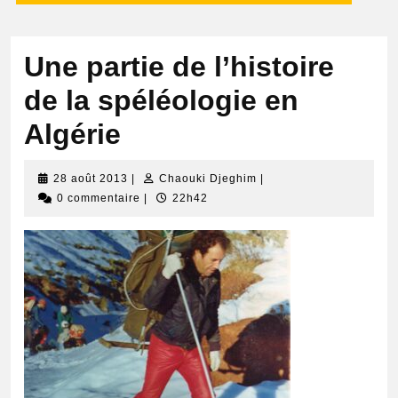
Une partie de l’histoire
de la spéléologie en
Algérie
28
Chaouki
28 août 2013
|
Chaouki Djeghim
|
août
Djeghim
0 commentaire
|
22h42
2013