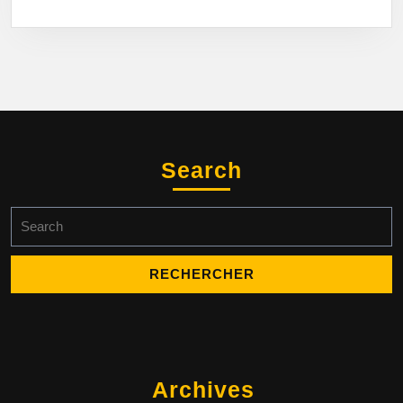
Search
Search
for:
Archives