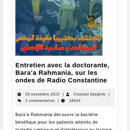
Entretien avec la doctorante,
Bara’a Rahmania, sur les
Entret
ondes de Radio Constantine
avec
la
29
Chaouki
29 novembre 2022
|
Chaouki Djeghim
|
novembre
Djeghim
2 commentaires
|
18h03
doctor
2022
Bara’a
Bara’a Rahmania découvre la bactérie
Rahman
bénéfique pour les patients atteints de
sur
maladie cœliaque et d'intolérance au lactose