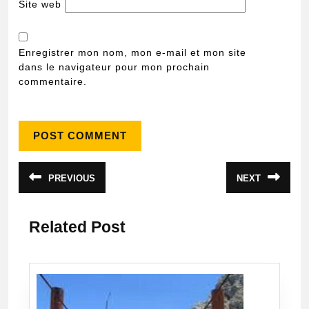
Site web
Enregistrer mon nom, mon e-mail et mon site
dans le navigateur pour mon prochain
commentaire.
Navigation
PREVIOUS
NEXT
Article
Article
de
précédent
suivant
:
:
l’article
Related Post