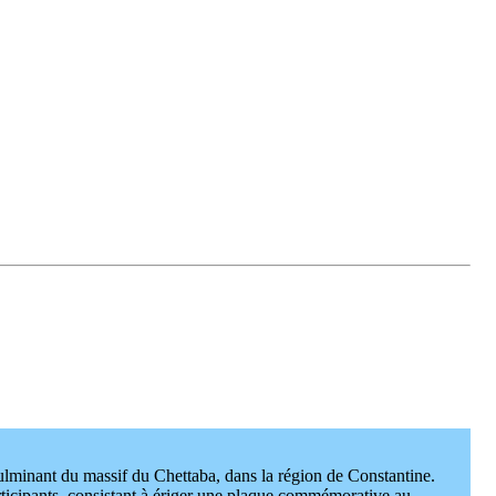
culminant du massif du Chettaba, dans la région de Constantine.
articipants, consistant à ériger une plaque commémorative au