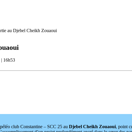
ortie au Djebel Cheikh Zouaoui
Zouaoui
e
|
16h53
 spéléo club Constantine – SCC 25 au
Djebel Cheikh Zouaoui
, point 
fut l’accomplissement d’un projet profondément ancré dans le cœur des p