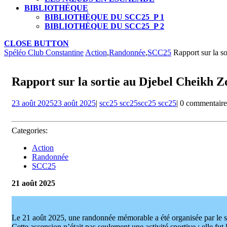
BIBLIOTHÈQUE
BIBLIOTHÈQUE DU SCC25_P 1
BIBLIOTHÈQUE DU SCC25_P 2
CLOSE BUTTON
Spéléo Club Constantine
Action
,
Randonnée
,
SCC25
Rapport sur la s
Rapport sur la sortie au Djebel Cheikh 
23 août 2025
23 août 2025
|
scc25 scc25
scc25 scc25
|
0 commentair
Categories:
Action
Randonnée
SCC25
21 août 2025
Le 21 août 2025, une randonnée mémorable a été organisée par le
Cette ascension n’était pas seulement une activité sportive : elle 