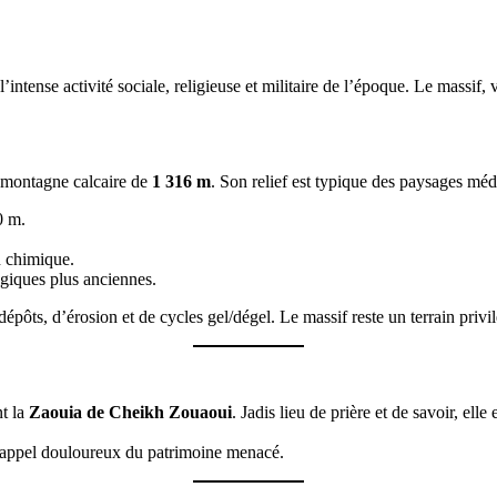
intense activité sociale, religieuse et militaire de l’époque. Le massif, 
e montagne calcaire de
1 316 m
. Son relief est typique des paysages médi
0 m.
n chimique.
ogiques plus anciennes.
ôts, d’érosion et de cycles gel/dégel. Le massif reste un terrain privil
nt la
Zaouia de Cheikh Zouaoui
. Jadis lieu de prière et de savoir, ell
 rappel douloureux du patrimoine menacé.