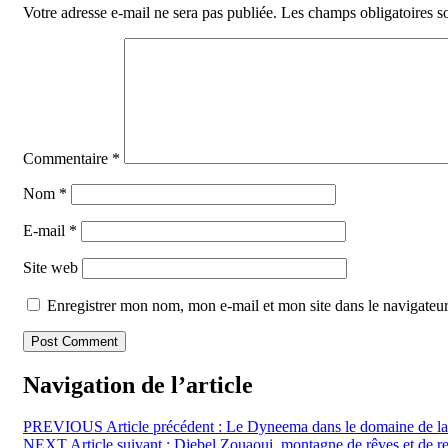
Votre adresse e-mail ne sera pas publiée.
Les champs obligatoires s
Commentaire
*
Nom
*
E-mail
*
Site web
Enregistrer mon nom, mon e-mail et mon site dans le navigate
Navigation de l’article
PREVIOUS
Article précédent :
Le Dyneema dans le domaine de la
NEXT
Article suivant :
Djebel Zouaoui, montagne de rêves et de re