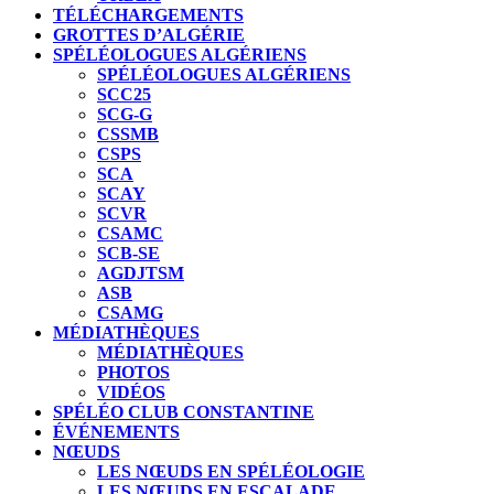
TÉLÉCHARGEMENTS
GROTTES D’ALGÉRIE
SPÉLÉOLOGUES ALGÉRIENS
SPÉLÉOLOGUES ALGÉRIENS
SCC25
SCG-G
CSSMB
CSPS
SCA
SCAY
SCVR
CSAMC
SCB-SE
AGDJTSM
ASB
CSAMG
MÉDIATHÈQUES
MÉDIATHÈQUES
PHOTOS
VIDÉOS
SPÉLÉO CLUB CONSTANTINE
ÉVÉNEMENTS
NŒUDS
LES NŒUDS EN SPÉLÉOLOGIE
LES NŒUDS EN ESCALADE