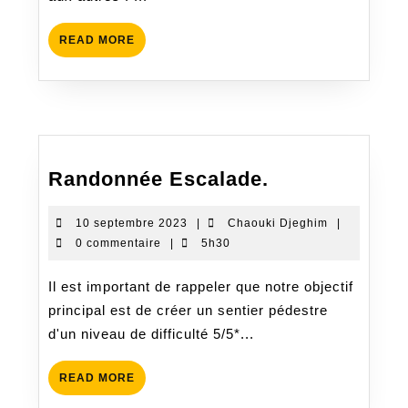
READ
READ MORE
MORE
Randonnée
Randonnée Escalade.
Escalade.
10
Chaouki
10 septembre 2023
|
Chaouki Djeghim
|
septembre
Djeghim
0 commentaire
|
5h30
2023
Il est important de rappeler que notre objectif
principal est de créer un sentier pédestre
d'un niveau de difficulté 5/5*...
READ
READ MORE
MORE