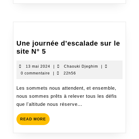
Une journée d’escalade sur le
Une
site N° 5
journée
d’escalade
13
Chaouki
13 mai 2024
|
Chaouki Djeghim
|
mai
Djeghim
0 commentaire
|
22h56
sur
2024
le
Les sommets nous attendent, et ensemble,
site
nous sommes prêts à relever tous les défis
N°
que l'altitude nous réserve...
5
READ
READ MORE
MORE