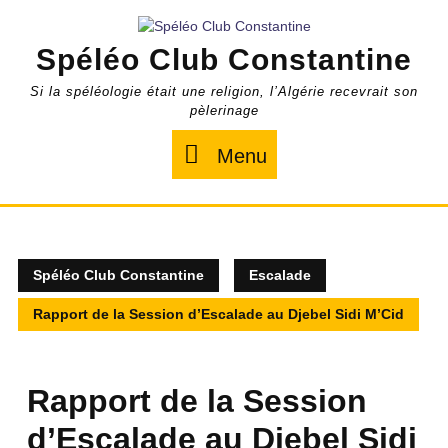
Skip
to
Spéléo Club Constantine
content
Si la spéléologie était une religion, l’Algérie recevrait son
pèlerinage
Menu
Menu
Spéléo Club Constantine
Escalade
Rapport de la Session d’Escalade au Djebel Sidi M’Cid
Rapport de la Session
d’Escalade au Djebel Sidi