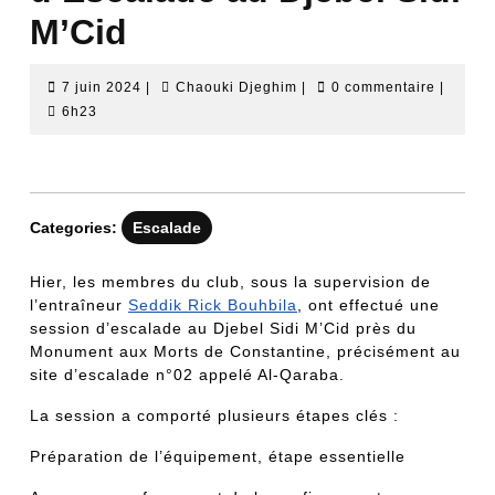
M’Cid
7
Chaouki
7 juin 2024
|
Chaouki Djeghim
|
0 commentaire
|
juin
Djeghim
6h23
2024
Categories:
Escalade
Hier, les membres du club, sous la supervision de
l’entraîneur
Seddik Rick Bouhbila
, ont effectué une
session d’escalade au Djebel Sidi M’Cid près du
Monument aux Morts de Constantine, précisément au
site d’escalade n°02 appelé Al-Qaraba.
La session a comporté plusieurs étapes clés :
Préparation de l’équipement, étape essentielle