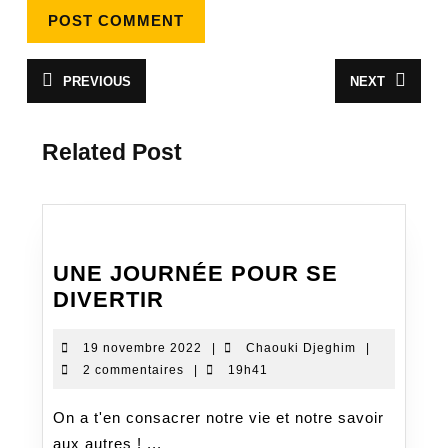
Navigation
PREVIOUS
NEXT
Article
Article
de
précédent
suivant
:
:
l’article
Related Post
UNE JOURNÉE POUR SE
UNE
DIVERTIR
JOURNÉE
POUR
19
Chaouki
19 novembre 2022
|
Chaouki Djeghim
|
novembre
Djeghim
2 commentaires
|
19h41
SE
2022
DIVERTIR
On a t'en consacrer notre vie et notre savoir
aux autres ! ...