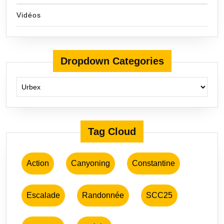
Vidéos
Dropdown Categories
Tag Cloud
Action
Canyoning
Constantine
Escalade
Randonnée
SCC25