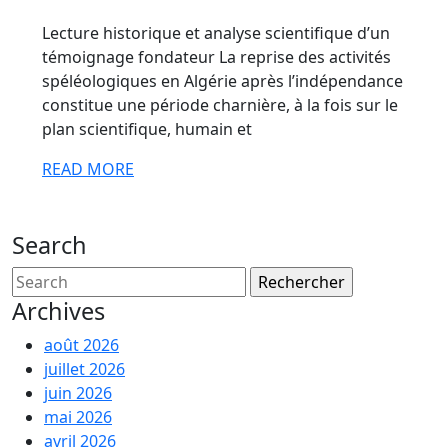
2026
en
Lecture historique et analyse scientifique d’un
Algérie
témoignage fondateur La reprise des activités
spéléologiques en Algérie après l’indépendance
(1963-
constitue une période charnière, à la fois sur le
1965)
plan scientifique, humain et
READ
READ MORE
MORE
Search
Search
for:
Archives
août 2026
juillet 2026
juin 2026
mai 2026
avril 2026