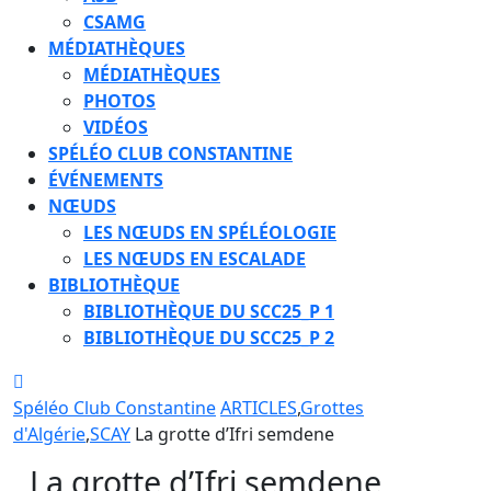
CSAMG
MÉDIATHÈQUES
MÉDIATHÈQUES
PHOTOS
VIDÉOS
SPÉLÉO CLUB CONSTANTINE
ÉVÉNEMENTS
NŒUDS
LES NŒUDS EN SPÉLÉOLOGIE
LES NŒUDS EN ESCALADE
BIBLIOTHÈQUE
BIBLIOTHÈQUE DU SCC25_P 1
BIBLIOTHÈQUE DU SCC25_P 2
CLOSE
BUTTON
Spéléo Club Constantine
ARTICLES
,
Grottes
d'Algérie
,
SCAY
La grotte d’Ifri semdene
La grotte d’Ifri semdene