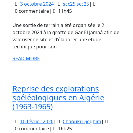
3
scc25
3 octobre 2024
|
scc25 scc25
|
terrain
octobre
scc25
0 commentaire
|
11h45
à
2024
la
Une sortie de terrain a été organisée le 2
grotte
octobre 2024 à la grotte de Gar El Jamaâ afin de
valoriser ce site et d’élaborer une étude
de
technique pour son
Gar
El
READ
READ MORE
MORE
Jamaâ
Reprise des explorations
spéléologiques en Algérie
Reprise
(1963-1965)
des
10
Chaouki
10 février 2026
|
Chaouki Djeghim
|
explorations
février
Djeghim
0 commentaire
|
16h25
spéléologiques