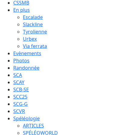
CSSMB
En plus
Escalade
Slackline
Tyrolienne
Urbex
Via ferrata
Evènements
Photos
Randonnée
SCA
SCAY
SCB-SE
SCC25
SCG-G
SCVR
Spéléologie
ARTICLES
SPÉLÉOWORLD