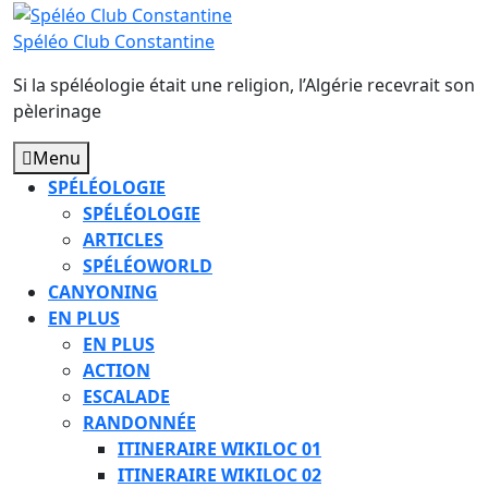
Skip
to
Spéléo Club Constantine
content
Si la spéléologie était une religion, l’Algérie recevrait son
pèlerinage
Menu
Menu
SPÉLÉOLOGIE
SPÉLÉOLOGIE
ARTICLES
SPÉLÉOWORLD
CANYONING
EN PLUS
EN PLUS
ACTION
ESCALADE
RANDONNÉE
ITINERAIRE WIKILOC 01
ITINERAIRE WIKILOC 02