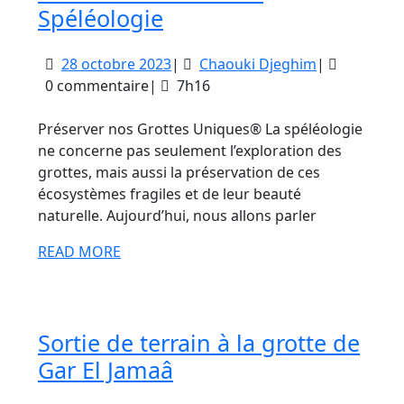
L’Importance
Spéléologie
de
28
Chaouki
28 octobre 2023
|
Chaouki Djeghim
|
la
octobre
Djeghim
0 commentaire
|
7h16
Conservation
2023
dans
Préserver nos Grottes Uniques® La spéléologie
la
ne concerne pas seulement l’exploration des
grottes, mais aussi la préservation de ces
Spéléologie
écosystèmes fragiles et de leur beauté
naturelle. Aujourd’hui, nous allons parler
READ
READ MORE
MORE
Sortie de terrain à la grotte de
Sortie
Gar El Jamaâ
de