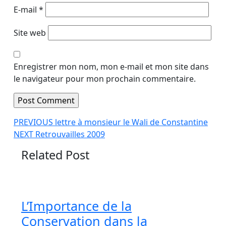
E-mail
*
Site web
Enregistrer mon nom, mon e-mail et mon site dans
le navigateur pour mon prochain commentaire.
Navigation
Article
PREVIOUS
lettre à monsieur le Wali de Constantine
Article
précédent
NEXT
Retrouvailles 2009
de
suivant
:
l’article
Related Post
:
L’Importance de la
Conservation dans la