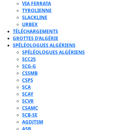
VIA FERRATA
TYROLIENNE
SLACKLINE
URBEX
TÉLÉCHARGEMENTS
GROTTES D’ALGÉRIE
SPÉLÉOLOGUES ALGÉRIENS
SPÉLÉOLOGUES ALGÉRIENS
SCC25
SCG-G
CSSMB
CSPS
SCA
SCAY
SCVR
CSAMC
SCB-SE
AGDJTSM
ASB