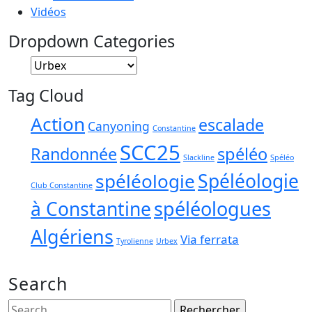
Vidéos
Dropdown Categories
Tag Cloud
Action
escalade
Canyoning
Constantine
SCC25
Randonnée
spéléo
Slackline
Spéléo
spéléologie
Spéléologie
Club Constantine
spéléologues
à Constantine
Algériens
Via ferrata
Tyrolienne
Urbex
Search
Search