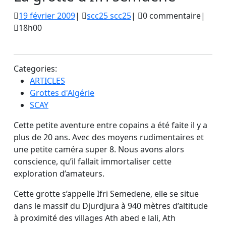
19
scc25
19 février 2009
|
scc25 scc25
|
0 commentaire
|
février
scc25
18h00
2009
Categories:
ARTICLES
Grottes d'Algérie
SCAY
Cette petite aventure entre copains a été faite il y a
plus de 20 ans. Avec des moyens rudimentaires et
une petite caméra super 8. Nous avons alors
conscience, qu’il fallait immortaliser cette
exploration d’amateurs.
Cette grotte s’appelle Ifri Semedene, elle se situe
dans le massif du Djurdjura à 940 mètres d’altitude
à proximité des villages Ath abed e lali, Ath