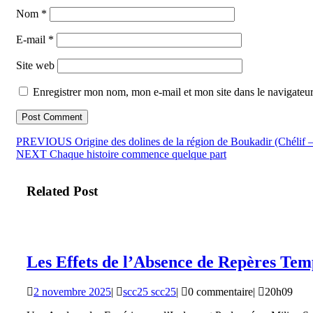
Nom
*
E-mail
*
Site web
Enregistrer mon nom, mon e-mail et mon site dans le navigate
Navigation
Article
PREVIOUS
Origine des dolines de la région de Boukadir (Chélif –
Article
précédent
NEXT
Chaque histoire commence quelque part
de
suivant
:
l’article
:
Related Post
Les Effets de l’Absence de Repères Te
2
scc25
2 novembre 2025
|
scc25 scc25
|
0 commentaire
|
20h09
novembre
scc25