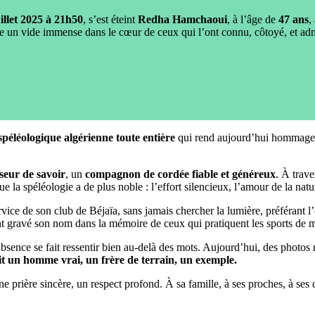
illet 2025 à 21h50
, s’est éteint
Redha Hamchaoui
, à l’âge de
47 ans
,
sse un vide immense dans le cœur de ceux qui l’ont connu, côtoyé, et ad
éléologique algérienne toute entière
qui rend aujourd’hui hommage à
seur de savoir
, un
compagnon de cordée fiable et généreux
. À trave
ue la spéléologie a de plus noble : l’effort silencieux, l’amour de la nat
vice de son club de Béjaïa, sans jamais chercher la lumière, préférant l
nt gravé son nom dans la mémoire de ceux qui pratiquent les sports de
absence se fait ressentir bien au-delà des mots. Aujourd’hui, des photos 
ait un homme vrai, un frère de terrain, un exemple.
 prière sincère, un respect profond. À sa famille, à ses proches, à se