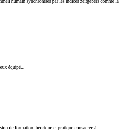
l’Absence
ommeil humain synchronisés par les indices zeitgebers comme la
de
Repères
Temporels
sur
les
Rythmes
Circadiens
Humains
ieux équipé...
sion de formation théorique et pratique consacrée à