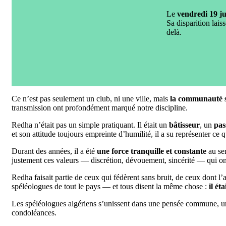
Le
vendredi 19 ju
Sa disparition lai
delà.
Ce n’est pas seulement un club, ni une ville, mais
la communauté sp
transmission ont profondément marqué notre discipline.
Redha n’était pas un simple pratiquant. Il était un
bâtisseur
, un
pas
et son attitude toujours empreinte d’humilité, il a su représenter ce q
Durant des années, il a été
une force tranquille et constante
au ser
justement ces valeurs — discrétion, dévouement, sincérité — qui o
Redha faisait partie de ceux qui fédèrent sans bruit, de ceux dont l’
spéléologues de tout le pays — et tous disent la même chose :
il ét
Les spéléologues algériens s’unissent dans une pensée commune, une
condoléances.