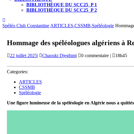
BIBLIOTHÈQUE DU SCC25_P 1
BIBLIOTHÈQUE DU SCC25_P 2
CLOSE
BUTTON
Spéléo Club Constantine
ARTICLES
,
CSSMB
,
Spéléologie
Hommage d
Hommage des spéléologues algériens à 
22
Chaouki
22 juillet 2025
|
Chaouki Djeghim
|
0 commentaire
|
18h45
juillet
Djeghim
2025
Categories:
ARTICLES
CSSMB
Spéléologie
Une figure lumineuse de la spéléologie en Algérie nous a quittés