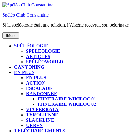
Skip
to
Spéléo Club Constantine
content
Si la spéléologie était une religion, l’Algérie recevrait son pèlerinage
Menu
Menu
SPÉLÉOLOGIE
SPÉLÉOLOGIE
ARTICLES
SPÉLÉOWORLD
CANYONING
EN PLUS
EN PLUS
ACTION
ESCALADE
RANDONNÉE
ITINERAIRE WIKILOC 01
ITINERAIRE WIKILOC 02
VIA FERRATA
TYROLIENNE
SLACKLINE
URBEX
TÉLÉCHARGEMENTS