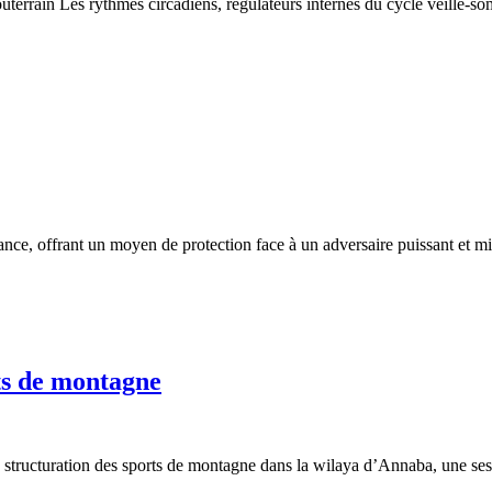
errain Les rythmes circadiens, régulateurs internes du cycle veille-s
ée
rable
stance, offrant un moyen de protection face à un adversaire puissant et m
Session
ts de montagne
de
formation
interclubs
 structuration des sports de montagne dans la wilaya d’Annaba, une ses