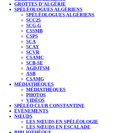
GROTTES D’ALGÉRIE
SPÉLÉOLOGUES ALGÉRIENS
SPÉLÉOLOGUES ALGÉRIENS
SCC25
SCG-G
CSSMB
CSPS
SCA
SCAY
SCVR
CSAMC
SCB-SE
AGDJTSM
ASB
CSAMG
MÉDIATHÈQUES
MÉDIATHÈQUES
PHOTOS
VIDÉOS
SPÉLÉO CLUB CONSTANTINE
ÉVÉNEMENTS
NŒUDS
LES NŒUDS EN SPÉLÉOLOGIE
LES NŒUDS EN ESCALADE
BIBLIOTHÈQUE