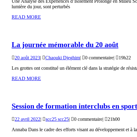
Une Analyse des Expériences d’Isolement Prolongé en Milieu Sout
2025
lumière du jour, sont perturbés
READ
READ MORE
MORE
La
La journée mémorable du 20 août
journ
20
Chaouki
20 août 2023
|
Chaouki Djeghim
|
0 commentaire
|
19h22
mémo
août
Djeghim
du
Les grottes ont constitué un élément clé dans la stratégie de rési
2023
20
READ
READ MORE
MORE
août
Session de formation interclubs en spor
22
scc25
22 avril 2022
|
scc25 scc25
|
0 commentaire
|
21h00
avril
scc25
Annaba Dans le cadre des efforts visant au développement et à la
2022