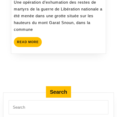
Une opération d’exhumation des restes de
de
martyrs de la guerre de Libération nationale a
martyrs
été menée dans une grotte située sur les
dans
hauteurs du mont Garat Snoun, dans la
la
commune
grotte
de
READ
READ MORE
Garat
MORE
Snoun
à
Boukhadra
Search
Search
for: