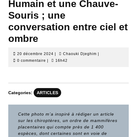
Humain et une Chauve-
Souris ; une
conversation entre ciel et
ombre
20
Chaouki
20 décembre 2024
|
Chaouki Djeghim
|
décembre
Djeghim
0 commentaire
|
16h42
2024
Categories:
ARTICLES
Cette photo m’a inspiré à rédiger un article
sur les chiroptères, un ordre de mammifères
placentaires qui compte près de 1 400
espèces, dont certaines sont en voie de