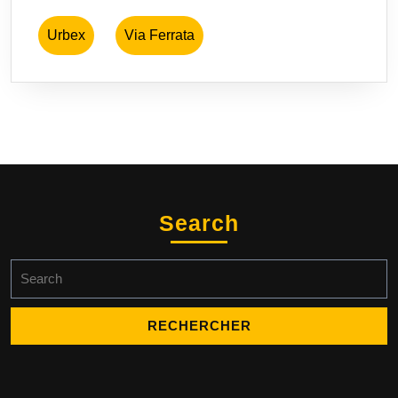
Urbex
Via Ferrata
Search
Search
for: