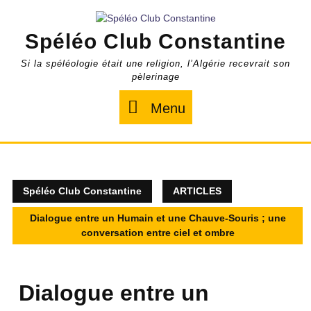
Skip
to
Spéléo Club Constantine
content
Si la spéléologie était une religion, l’Algérie recevrait son
pèlerinage
Menu
Menu
Spéléo Club Constantine
ARTICLES
Dialogue entre un Humain et une Chauve-Souris ; une
conversation entre ciel et ombre
Dialogue entre un