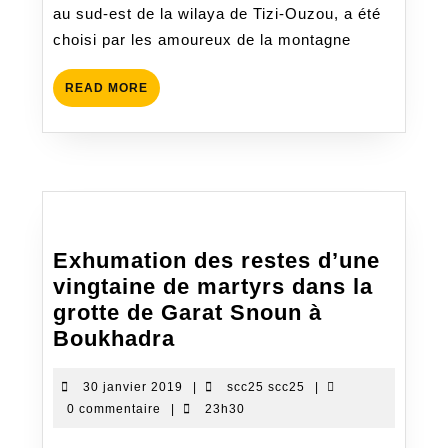
au sud-est de la wilaya de Tizi-Ouzou, a été
à
choisi par les amoureux de la montagne
Thimeghrass
READ
READ MORE
MORE
Exhumation des restes d’une
vingtaine de martyrs dans la
grotte de Garat Snoun à
Exhumation
Boukhadra
des
restes
30
scc25
30 janvier 2019
|
scc25 scc25
|
janvier
scc25
0 commentaire
|
23h30
d’une
2019
vingtaine