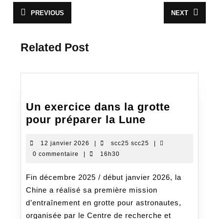
Navigation
PREVIOUS
NEXT
Article
Article
de
précédent
suivant
:
:
l’article
Related Post
Un exercice dans la grotte
Un
pour préparer la Lune
exercice
dans
12
scc25
12 janvier 2026
|
scc25 scc25
|
janvier
scc25
0 commentaire
|
16h30
la
2026
grotte
Fin décembre 2025 / début janvier 2026, la
pour
Chine a réalisé sa première mission
préparer
d’entraînement en grotte pour astronautes,
la
organisée par le Centre de recherche et