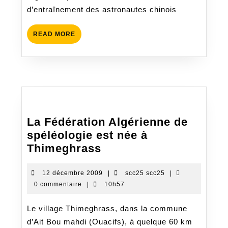
Lune
d’entraînement des astronautes chinois
READ
READ MORE
MORE
La Fédération Algérienne de
spéléologie est née à
La
Thimeghrass
Fédération
Algérienne
12
scc25
12 décembre 2009
|
scc25 scc25
|
décembre
scc25
0 commentaire
|
10h57
de
2009
spéléologie
Le village Thimeghrass, dans la commune
est
d’Ait Bou mahdi (Ouacifs), à quelque 60 km
née