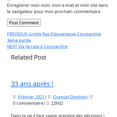
Enregistrer mon nom, mon e-mail et mon site dans
le navigateur pour mon prochain commentaire.
Navigation
Article
PREVIOUS
Grotte Ras Edouamesse Constantine
précédent
3ème partie
de
Article
:
NEXT
Via ferrata à Constantine
l’article
suivant
Related Post
:
33
33 ans après !
ans
8
Chaouki
8 février 2021
|
Chaouki Djeghim
|
après
février
Djeghim
0 commentaire
|
22h02
!
2021
Dans la vie il faut savoir prendre des décisions !