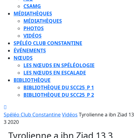
CSAMG
MÉDIATHÈQUES
MÉDIATHÈQUES
PHOTOS
VIDÉOS
SPÉLÉO CLUB CONSTANTINE
ÉVÉNEMENTS
NŒUDS
LES NŒUDS EN SPÉLÉOLOGIE
LES NŒUDS EN ESCALADE
BIBLIOTHÈQUE
BIBLIOTHÈQUE DU SCC25_P 1
BIBLIOTHÈQUE DU SCC25_P 2
CLOSE
BUTTON
Spéléo Club Constantine
Vidéos
Tyrolienne a ibn Ziad 13
3 2020
Tyrolienne a ibn Ziad 13 3