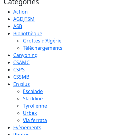
Categories
Action
AGDJTSM
ASB
Bibliothèque
Grottes d'Algérie
Téléchargements
Canyoning
CSAMC
CSPS
CSSMB
En plus
Escalade
Slackline
Tyrolienne
Urbex
Via ferrata
Evènements
Photos