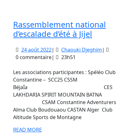
le
MORE
monde
Rassemblement national
Rassemblem
d’escalade d’été à Jijel
national
24
Chaouki
24 août 2022
|
Chaouki Djeghim
|
d’escalade
août
Djeghim
0 commentaire
|
23h51
d’été
2022
à
Les associations participantes : Spéléo Club
Jijel
Constantine – SCC25 CSSM
BéjaÏa CES
LAKHDARIA SPIRIT MOUNTAIN BATNA
CSAM Constantine Adventurers
Alma Club Boudouaou CASTAN Alger Club
Altitude Sports de Montagne
READ
READ MORE
MORE