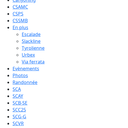
Canyoning
CSAMC
CSPS
CSSMB
En plus
Escalade
Slackline
Tyrolienne
Urbex
Via ferrata
Evènements
Photos
Randonnée
SCA
SCAY
SCB-SE
SCC25
SCG-G
SCVR