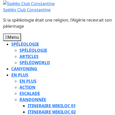
Skip
to
Spéléo Club Constantine
content
Si la spéléologie était une religion, l’Algérie recevrait son
pèlerinage
Menu
Menu
SPÉLÉOLOGIE
SPÉLÉOLOGIE
ARTICLES
SPÉLÉOWORLD
CANYONING
EN PLUS
EN PLUS
ACTION
ESCALADE
RANDONNÉE
ITINERAIRE WIKILOC 01
ITINERAIRE WIKILOC 02