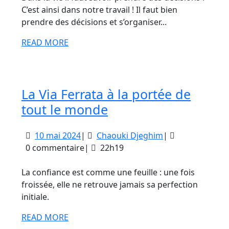
C’est ainsi dans notre travail ! Il faut bien
prendre des décisions et s’organiser...
READ
READ MORE
MORE
La Via Ferrata à la portée de
La
tout le monde
Via
10
Chaouki
10 mai 2024
|
Chaouki Djeghim
|
Ferrata
mai
Djeghim
0 commentaire
|
22h19
à
2024
la
La confiance est comme une feuille : une fois
portée
froissée, elle ne retrouve jamais sa perfection
initiale.
de
tout
READ
READ MORE