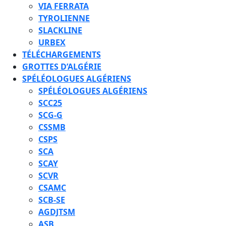
VIA FERRATA
TYROLIENNE
SLACKLINE
URBEX
TÉLÉCHARGEMENTS
GROTTES D’ALGÉRIE
SPÉLÉOLOGUES ALGÉRIENS
SPÉLÉOLOGUES ALGÉRIENS
SCC25
SCG-G
CSSMB
CSPS
SCA
SCAY
SCVR
CSAMC
SCB-SE
AGDJTSM
ASB