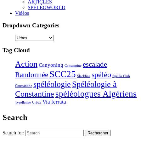
ARTICLES
SPÉLÉOWORLD
Vidéos
Dropdown Categories
Tag Cloud
Action
escalade
Canyoning
Constantine
SCC25
Randonnée
spéléo
Slackline
Spéléo Club
Spéléologie à
spéléologie
Constantine
Constantine
spéléologues Algériens
Via ferrata
Tyrolienne
Urbex
Search
Search for: