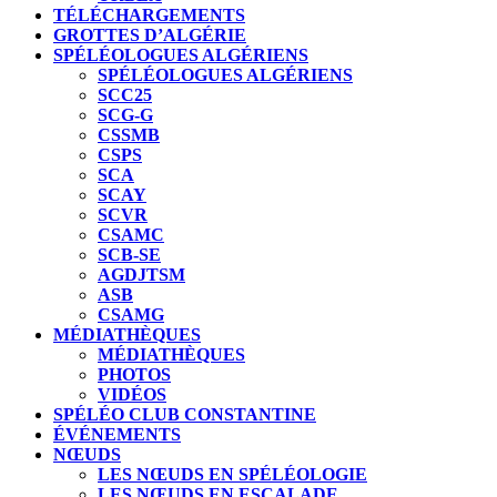
TÉLÉCHARGEMENTS
GROTTES D’ALGÉRIE
SPÉLÉOLOGUES ALGÉRIENS
SPÉLÉOLOGUES ALGÉRIENS
SCC25
SCG-G
CSSMB
CSPS
SCA
SCAY
SCVR
CSAMC
SCB-SE
AGDJTSM
ASB
CSAMG
MÉDIATHÈQUES
MÉDIATHÈQUES
PHOTOS
VIDÉOS
SPÉLÉO CLUB CONSTANTINE
ÉVÉNEMENTS
NŒUDS
LES NŒUDS EN SPÉLÉOLOGIE
LES NŒUDS EN ESCALADE