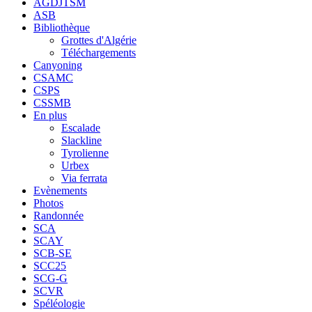
AGDJTSM
ASB
Bibliothèque
Grottes d'Algérie
Téléchargements
Canyoning
CSAMC
CSPS
CSSMB
En plus
Escalade
Slackline
Tyrolienne
Urbex
Via ferrata
Evènements
Photos
Randonnée
SCA
SCAY
SCB-SE
SCC25
SCG-G
SCVR
Spéléologie