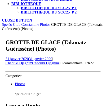
BIBLIOTHÈQUE
BIBLIOTHÈQUE DU SCC25_P 1
BIBLIOTHÈQUE DU SCC25_P 2
CLOSE BUTTON
Spéléo Club Constantine
Photos
GROTTE DE GLACE (Takouatz
Guérissène) (Photos)
GROTTE DE GLACE (Takouatz
Guérissène) (Photos)
31 janvier 2020
31 janvier 2020
|
Chaouki Djeghim
Chaouki Djeghim
|
0 commentaire
|
17h22
Categories:
Photos
Spéléo club d’Alger
Leave a Reply