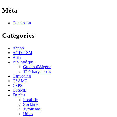
Méta
Connexion
Categories
Action
AGDJTSM
ASB
Bibliothèque
Grottes d'Algérie
Téléchargements
Canyoning
CSAMC
CSPS
CSSMB
En plus
Escalade
Slackline
Tyrolienne
Urbex