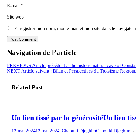
E-mail
*
Site web
Enregistrer mon nom, mon e-mail et mon site dans le navigate
Navigation de l’article
PREVIOUS
Article précédent :
The historic natural cave of Consta
NEXT
Article suivant :
Bilan et Perspectives du Troisième Regrou
Related Post
Un lien tissé par la générosité
Un lien tis
12 mai 2024
12 mai 2024
|
Chaouki Djeghim
Chaouki Djeghim
|
2