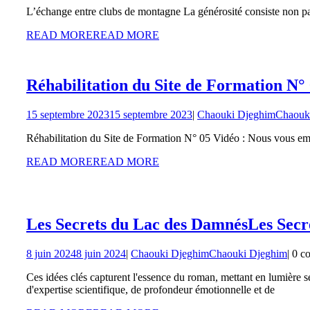
L’échange entre clubs de montagne La générosité consiste non 
READ MORE
READ MORE
Réhabilitation du Site de Formation N°
15 septembre 2023
15 septembre 2023
|
Chaouki Djeghim
Chaouk
Réhabilitation du Site de Formation N° 05 Vidéo : Nous vous emm
READ MORE
READ MORE
Les Secrets du Lac des Damnés
Les Secr
8 juin 2024
8 juin 2024
|
Chaouki Djeghim
Chaouki Djeghim
|
0 c
Ces idées clés capturent l'essence du roman, mettant en lumière s
d'expertise scientifique, de profondeur émotionnelle et de