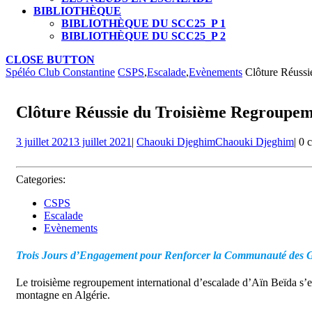
BIBLIOTHÈQUE
BIBLIOTHÈQUE DU SCC25_P 1
BIBLIOTHÈQUE DU SCC25_P 2
CLOSE BUTTON
Spéléo Club Constantine
CSPS
,
Escalade
,
Evènements
Clôture Réussi
Clôture Réussie du Troisième Regroupem
3 juillet 2021
3 juillet 2021
|
Chaouki Djeghim
Chaouki Djeghim
|
0 
Categories:
CSPS
Escalade
Evènements
Trois Jours d’Engagement pour Renforcer la Communauté des 
Le troisième regroupement international d’escalade d’Aïn Beïda s’e
montagne en Algérie.