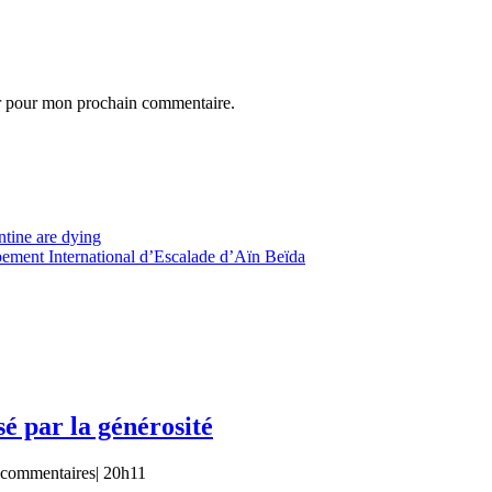
ur pour mon prochain commentaire.
ntine are dying
pement International d’Escalade d’Aïn Beïda
sé par la générosité
 commentaires
|
20h11