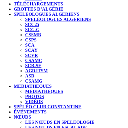
TÉLÉCHARGEMENTS
GROTTES D’ALGÉRIE
SPÉLÉOLOGUES ALGÉRIENS
SPÉLÉOLOGUES ALGÉRIENS
SCC25
SCG-G
CSSMB
CSPS
SCA
SCAY
SCVR
CSAMC
SCB-SE
AGDJTSM
ASB
CSAMG
MÉDIATHÈQUES
MÉDIATHÈQUES
PHOTOS
VIDÉOS
SPÉLÉO CLUB CONSTANTINE
ÉVÉNEMENTS
NŒUDS
LES NŒUDS EN SPÉLÉOLOGIE
LES NŒUDS EN ESCALADE