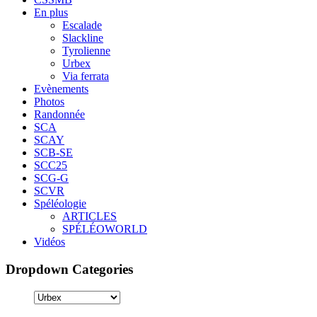
En plus
Escalade
Slackline
Tyrolienne
Urbex
Via ferrata
Evènements
Photos
Randonnée
SCA
SCAY
SCB-SE
SCC25
SCG-G
SCVR
Spéléologie
ARTICLES
SPÉLÉOWORLD
Vidéos
Dropdown Categories