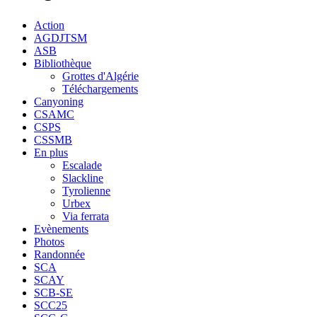
Action
AGDJTSM
ASB
Bibliothèque
Grottes d'Algérie
Téléchargements
Canyoning
CSAMC
CSPS
CSSMB
En plus
Escalade
Slackline
Tyrolienne
Urbex
Via ferrata
Evènements
Photos
Randonnée
SCA
SCAY
SCB-SE
SCC25