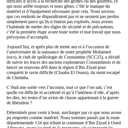
difficiles d’accès à la recherche des grottes ou des gouffres, ce
qui nous arrête toujours et nous gêner, c’été le manque du
matériel et d’équipement nécessaire pour cela. Nous savions
que ces endroits ne disparaîtraient pas et ne seraient pas perdus
simplement parce qu’ils n’étaient pas explorés, nous avions
l’habitude de mettre des règles de sécurité et de précautions,
c’été la première étape avant toute sortie et tout travail que nous
prévoyons d’accomplir.
Aujourd’hui, et après plus de trente ans et à l’occasion de
l’anniversaire de la naissance de notre prophète Mohamed
(sws), le club de spéléologie de Constantine (SCC25), a décidé
de suivre les traces des anciens explorateurs Constantinois et de
lancer un nouveau défi dans la région d’Ibn Ziyad pour
conquérir le ravin difficile (Chaaba El Ouara), du mont escarpé
de Chettaba.
C’était une sortie vers l’inconnu, tout ce que l’on sait, c’est
quelle est difficile et accidenté et qu’à l’intérieur d’elle, d’après
les dire, les restes d’un avion de chasse appartenant à la guerre
de libération ?
Déterminés pour venir à bout, surcharger par ce que nous avons
pu emporter comme matériel. Nous sommes passés par la route
départementale 134 qui reliant la commune d’Ibn Ziyad à Oued
Athmania, jusqu’au pied de la montagne, où se trouvent les