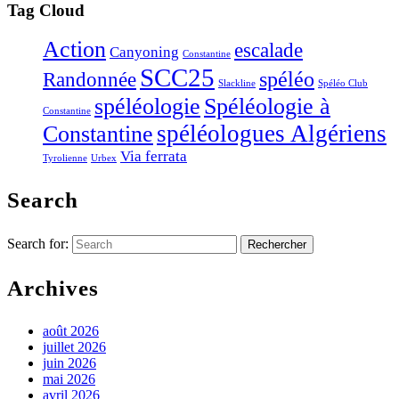
Tag Cloud
Action
escalade
Canyoning
Constantine
SCC25
Randonnée
spéléo
Slackline
Spéléo Club
Spéléologie à
spéléologie
Constantine
Constantine
spéléologues Algériens
Via ferrata
Tyrolienne
Urbex
Search
Search for:
Archives
août 2026
juillet 2026
juin 2026
mai 2026
avril 2026