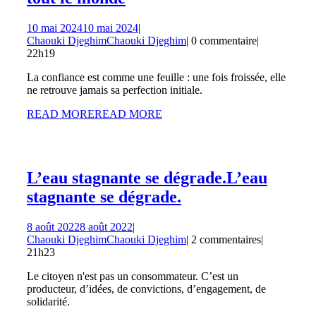
10 mai 2024
10 mai 2024
|
Chaouki Djeghim
Chaouki Djeghim
|
0 commentaire
|
22h19
La confiance est comme une feuille : une fois froissée, elle
ne retrouve jamais sa perfection initiale.
READ MORE
READ MORE
L’eau stagnante se dégrade.
L’eau
stagnante se dégrade.
8 août 2022
8 août 2022
|
Chaouki Djeghim
Chaouki Djeghim
|
2 commentaires
|
21h23
Le citoyen n'est pas un consommateur. C’est un
producteur, d’idées, de convictions, d’engagement, de
solidarité.