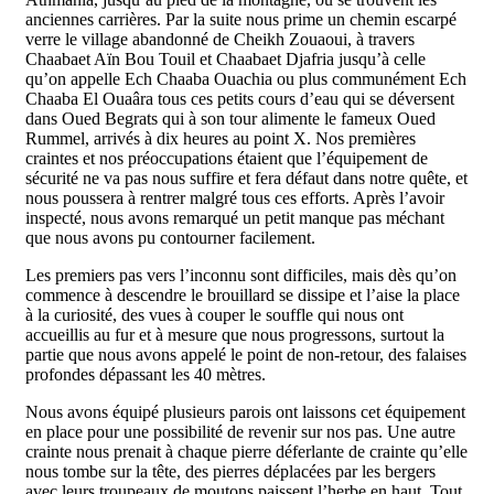
anciennes carrières. Par la suite nous prime un chemin escarpé
verre le village abandonné de Cheikh Zouaoui, à travers
Chaabaet Aïn Bou Touil et Chaabaet Djafria jusqu’à celle
qu’on appelle Ech Chaaba Ouachia ou plus communément Ech
Chaaba El Ouaâra tous ces petits cours d’eau qui se déversent
dans Oued Begrats qui à son tour alimente le fameux Oued
Rummel, arrivés à dix heures au point X. Nos premières
craintes et nos préoccupations étaient que l’équipement de
sécurité ne va pas nous suffire et fera défaut dans notre quête, et
nous poussera à rentrer malgré tous ces efforts. Après l’avoir
inspecté, nous avons remarqué un petit manque pas méchant
que nous avons pu contourner facilement.
Les premiers pas vers l’inconnu sont difficiles, mais dès qu’on
commence à descendre le brouillard se dissipe et l’aise la place
à la curiosité, des vues à couper le souffle qui nous ont
accueillis au fur et à mesure que nous progressons, surtout la
partie que nous avons appelé le point de non-retour, des falaises
profondes dépassant les 40 mètres.
Nous avons équipé plusieurs parois ont laissons cet équipement
en place pour une possibilité de revenir sur nos pas. Une autre
crainte nous prenait à chaque pierre déferlante de crainte qu’elle
nous tombe sur la tête, des pierres déplacées par les bergers
avec leurs troupeaux de moutons paissent l’herbe en haut. Tout