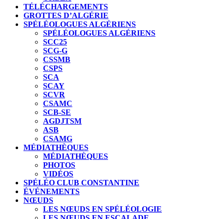
TÉLÉCHARGEMENTS
GROTTES D’ALGÉRIE
SPÉLÉOLOGUES ALGÉRIENS
SPÉLÉOLOGUES ALGÉRIENS
SCC25
SCG-G
CSSMB
CSPS
SCA
SCAY
SCVR
CSAMC
SCB-SE
AGDJTSM
ASB
CSAMG
MÉDIATHÈQUES
MÉDIATHÈQUES
PHOTOS
VIDÉOS
SPÉLÉO CLUB CONSTANTINE
ÉVÉNEMENTS
NŒUDS
LES NŒUDS EN SPÉLÉOLOGIE
LES NŒUDS EN ESCALADE