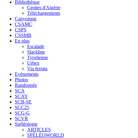
Bibliothèque
Grottes d'Algérie
Téléchargements
Canyoning
CSAMC
CSPS
CSSMB
En plus
Escalade
Slackline
Tyrolienne
Urbex
Via ferrata
Evènements
Photos
Randonnée
SCA
SCAY
SCB-SE
SCC25
SCG-G
SCVR
Spéléologie
ARTICLES
SPÉLÉOWORLD