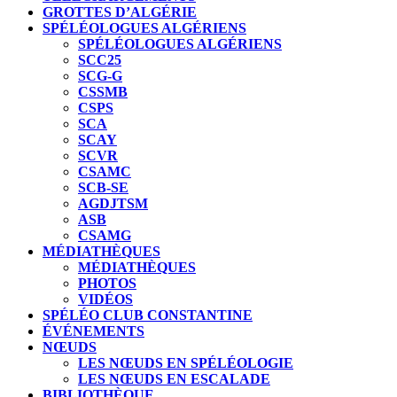
GROTTES D’ALGÉRIE
SPÉLÉOLOGUES ALGÉRIENS
SPÉLÉOLOGUES ALGÉRIENS
SCC25
SCG-G
CSSMB
CSPS
SCA
SCAY
SCVR
CSAMC
SCB-SE
AGDJTSM
ASB
CSAMG
MÉDIATHÈQUES
MÉDIATHÈQUES
PHOTOS
VIDÉOS
SPÉLÉO CLUB CONSTANTINE
ÉVÉNEMENTS
NŒUDS
LES NŒUDS EN SPÉLÉOLOGIE
LES NŒUDS EN ESCALADE
BIBLIOTHÈQUE