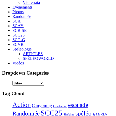
Via ferrata
Evènements
Photos
Randonnée
SCA
SCAY
SCB-SE
SCC25
SCG-G
SCVR
Spéléologie
ARTICLES
SPÉLÉOWORLD
Vidéos
Dropdown Categories
Tag Cloud
Action
escalade
Canyoning
Constantine
SCC25
Randonnée
spéléo
Slackline
Spéléo Club