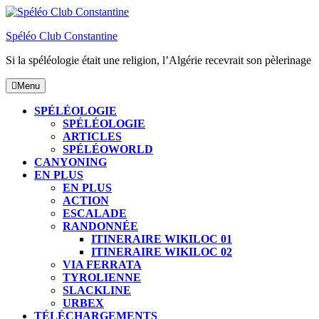
Skip
to
Spéléo Club Constantine
content
Si la spéléologie était une religion, l’Algérie recevrait son pèlerinage
Menu
Menu
SPÉLÉOLOGIE
SPÉLÉOLOGIE
ARTICLES
SPÉLÉOWORLD
CANYONING
EN PLUS
EN PLUS
ACTION
ESCALADE
RANDONNÉE
ITINERAIRE WIKILOC 01
ITINERAIRE WIKILOC 02
VIA FERRATA
TYROLIENNE
SLACKLINE
URBEX
TÉLÉCHARGEMENTS