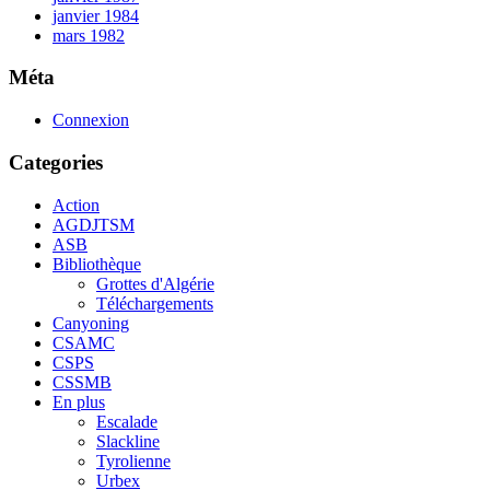
janvier 1984
mars 1982
Méta
Connexion
Categories
Action
AGDJTSM
ASB
Bibliothèque
Grottes d'Algérie
Téléchargements
Canyoning
CSAMC
CSPS
CSSMB
En plus
Escalade
Slackline
Tyrolienne
Urbex