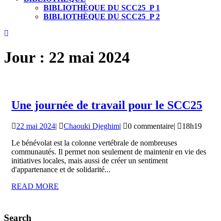
BIBLIOTHÈQUE DU SCC25_P 1
BIBLIOTHÈQUE DU SCC25_P 2
CLOSE
BUTTON
Jour :
22 mai 2024
Un
Une journée de travail pour le SCC25
jou
22
Chaouki
22 mai 2024
|
Chaouki Djeghim
|
0 commentaire
|
18h19
de
mai
Djeghim
tra
Le bénévolat est la colonne vertébrale de nombreuses
2024
communautés. Il permet non seulement de maintenir en vie des
pou
initiatives locales, mais aussi de créer un sentiment
le
d'appartenance et de solidarité...
SC
READ
READ MORE
MORE
Search