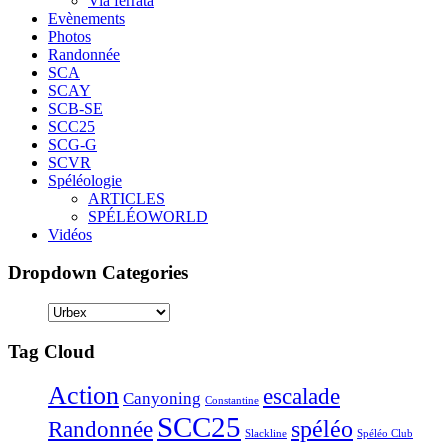
Via ferrata
Evènements
Photos
Randonnée
SCA
SCAY
SCB-SE
SCC25
SCG-G
SCVR
Spéléologie
ARTICLES
SPÉLÉOWORLD
Vidéos
Dropdown Categories
Tag Cloud
Action
escalade
Canyoning
Constantine
SCC25
Randonnée
spéléo
Slackline
Spéléo Club