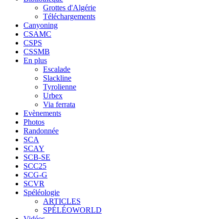
Grottes d'Algérie
Téléchargements
Canyoning
CSAMC
CSPS
CSSMB
En plus
Escalade
Slackline
Tyrolienne
Urbex
Via ferrata
Evènements
Photos
Randonnée
SCA
SCAY
SCB-SE
SCC25
SCG-G
SCVR
Spéléologie
ARTICLES
SPÉLÉOWORLD
Vidéos