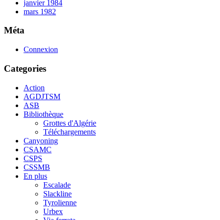
janvier 1984
mars 1982
Méta
Connexion
Categories
Action
AGDJTSM
ASB
Bibliothèque
Grottes d'Algérie
Téléchargements
Canyoning
CSAMC
CSPS
CSSMB
En plus
Escalade
Slackline
Tyrolienne
Urbex