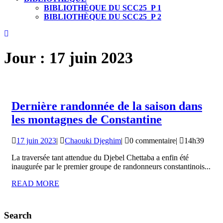
BIBLIOTHÈQUE DU SCC25_P 1
BIBLIOTHÈQUE DU SCC25_P 2
CLOSE
BUTTON
Jour :
17 juin 2023
Dernière randonnée de la saison dans
Dernière
les montagnes de Constantine
randonnée
17
Chaouki
17 juin 2023
|
Chaouki Djeghim
|
0 commentaire
|
14h39
de
juin
Djeghim
la
La traversée tant attendue du Djebel Chettaba a enfin été
2023
inaugurée par le premier groupe de randonneurs constantinois...
saison
READ
READ MORE
dans
MORE
les
montagnes
Search