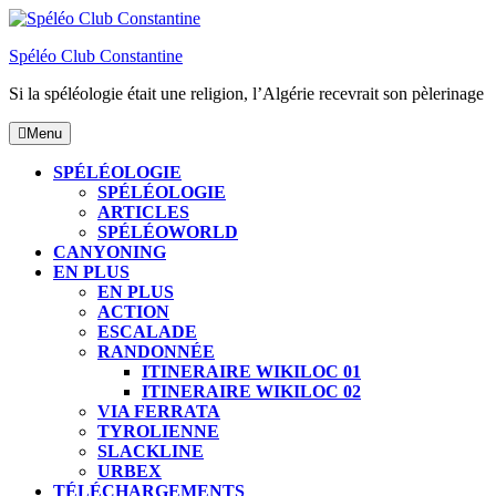
Skip
to
Spéléo Club Constantine
content
Si la spéléologie était une religion, l’Algérie recevrait son pèlerinage
Menu
Menu
SPÉLÉOLOGIE
SPÉLÉOLOGIE
ARTICLES
SPÉLÉOWORLD
CANYONING
EN PLUS
EN PLUS
ACTION
ESCALADE
RANDONNÉE
ITINERAIRE WIKILOC 01
ITINERAIRE WIKILOC 02
VIA FERRATA
TYROLIENNE
SLACKLINE
URBEX
TÉLÉCHARGEMENTS