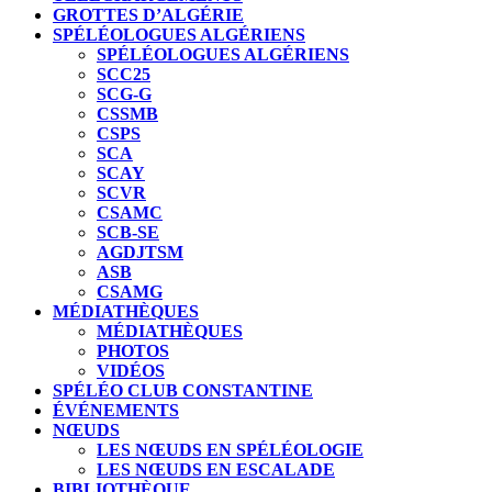
GROTTES D’ALGÉRIE
SPÉLÉOLOGUES ALGÉRIENS
SPÉLÉOLOGUES ALGÉRIENS
SCC25
SCG-G
CSSMB
CSPS
SCA
SCAY
SCVR
CSAMC
SCB-SE
AGDJTSM
ASB
CSAMG
MÉDIATHÈQUES
MÉDIATHÈQUES
PHOTOS
VIDÉOS
SPÉLÉO CLUB CONSTANTINE
ÉVÉNEMENTS
NŒUDS
LES NŒUDS EN SPÉLÉOLOGIE
LES NŒUDS EN ESCALADE
BIBLIOTHÈQUE