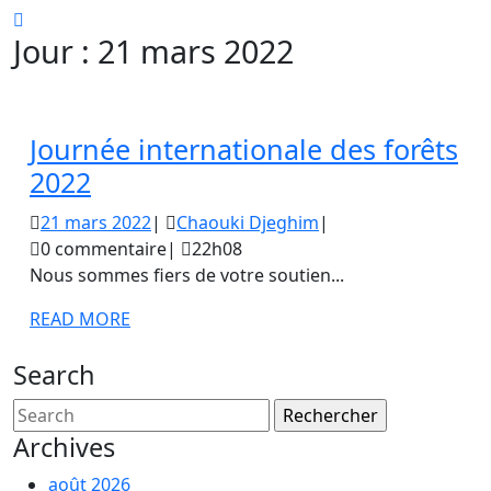
CLOSE
Jour :
21 mars 2022
BUTTON
Journée internationale des forêts
Journée
2022
internationale
21
Chaouki
21 mars 2022
|
Chaouki Djeghim
|
des
mars
Djeghim
0 commentaire
|
22h08
forêts
2022
Nous sommes fiers de votre soutien...
2022
READ
READ MORE
MORE
Search
Search
for:
Archives
août 2026