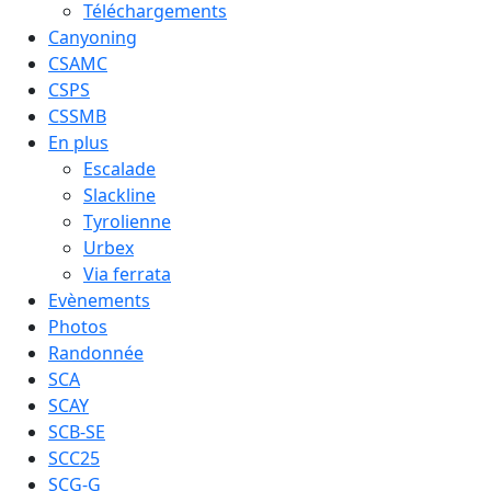
Téléchargements
Canyoning
CSAMC
CSPS
CSSMB
En plus
Escalade
Slackline
Tyrolienne
Urbex
Via ferrata
Evènements
Photos
Randonnée
SCA
SCAY
SCB-SE
SCC25
SCG-G