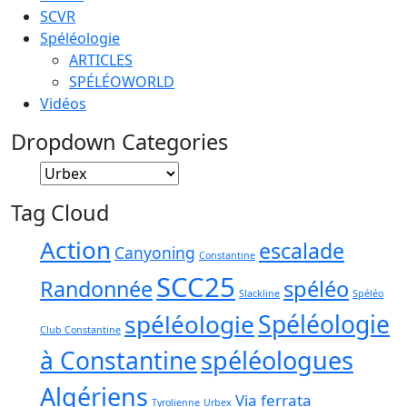
SCVR
Spéléologie
ARTICLES
SPÉLÉOWORLD
Vidéos
Dropdown Categories
Tag Cloud
Action
escalade
Canyoning
Constantine
SCC25
Randonnée
spéléo
Slackline
Spéléo
spéléologie
Spéléologie
Club Constantine
spéléologues
à Constantine
Algériens
Via ferrata
Tyrolienne
Urbex