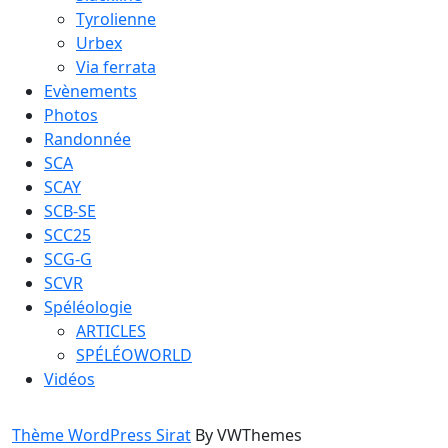
Tyrolienne
Urbex
Via ferrata
Evènements
Photos
Randonnée
SCA
SCAY
SCB-SE
SCC25
SCG-G
SCVR
Spéléologie
ARTICLES
SPÉLÉOWORLD
Vidéos
Thème WordPress Sirat
By VWThemes