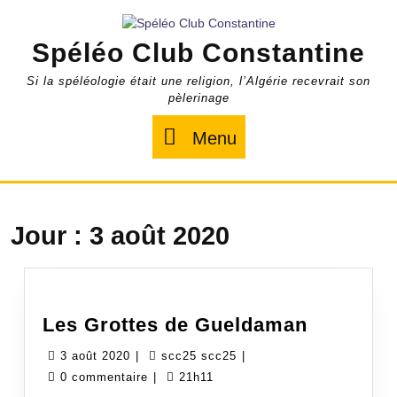
Skip
to
Spéléo Club Constantine
content
Si la spéléologie était une religion, l’Algérie recevrait son
pèlerinage
Menu
Menu
Jour :
3 août 2020
Les
Les Grottes de Gueldaman
Grottes
3
scc25
3 août 2020
|
scc25 scc25
|
de
août
scc25
0 commentaire
|
21h11
Gueldam