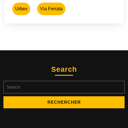
Urbex
Via Ferrata
Search
Search
for: