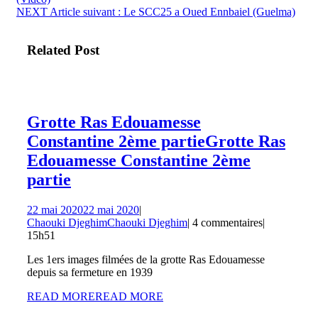
NEXT
Article suivant :
Le SCC25 a Oued Ennbaiel (Guelma)
Related Post
Grotte Ras Edouamesse
Constantine 2ème partie
Grotte Ras
Edouamesse Constantine 2ème
partie
22 mai 2020
22 mai 2020
|
Chaouki Djeghim
Chaouki Djeghim
|
4 commentaires
|
15h51
Les 1ers images filmées de la grotte Ras Edouamesse
depuis sa fermeture en 1939
READ MORE
READ MORE