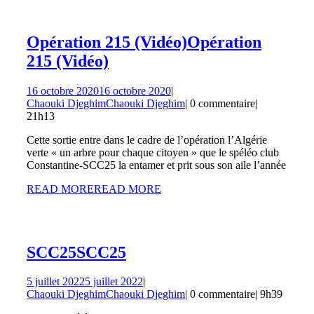
Opération 215 (Vidéo)
Opération
215 (Vidéo)
16 octobre 2020
16 octobre 2020
|
Chaouki Djeghim
Chaouki Djeghim
|
0 commentaire
|
21h13
Cette sortie entre dans le cadre de l’opération l’Algérie
verte « un arbre pour chaque citoyen » que le spéléo club
Constantine-SCC25 la entamer et prit sous son aile l’année
READ MORE
READ MORE
SCC25
SCC25
5 juillet 2022
5 juillet 2022
|
Chaouki Djeghim
Chaouki Djeghim
|
0 commentaire
|
9h39