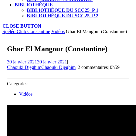
BIBLIOTHÈQUE
BIBLIOTHÈQUE DU SCC25_P 1
BIBLIOTHÈQUE DU SCC25_P 2
CLOSE BUTTON
Spéléo Club Constantine
Vidéos
Ghar El Mangour (Constantine)
Ghar El Mangour (Constantine)
30 janvier 2021
30 janvier 2021
|
Chaouki Djeghim
Chaouki Djeghim
|
2 commentaires
|
0h59
Categories:
Vidéos