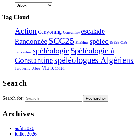
Tag Cloud
Action
escalade
Canyoning
Constantine
SCC25
Randonnée
spéléo
Slackline
Spéléo Club
Spéléologie à
spéléologie
Constantine
Constantine
spéléologues Algériens
Via ferrata
Tyrolienne
Urbex
Search
Search for:
Archives
août 2026
juillet 2026