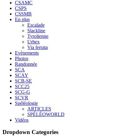
CSAMC
CSPS
CSSMB
En plus
Escalade
Slackline
Tyrolienne
Urbex
Via ferrata
Evènements
Photos
Randonnée
SCA
SCAY
SCB-SE
SCC25
SCG-G
SCVR
Spéléologie
ARTICLES
SPÉLÉOWORLD
Vidéos
Dropdown Categories