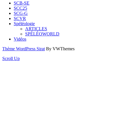
SCB-SE
SCC25
SCG-G
SCVR
Spéléologie
ARTICLES
SPÉLÉOWORLD
Vidéos
Thème WordPress Sirat
By VWThemes
Scroll Up