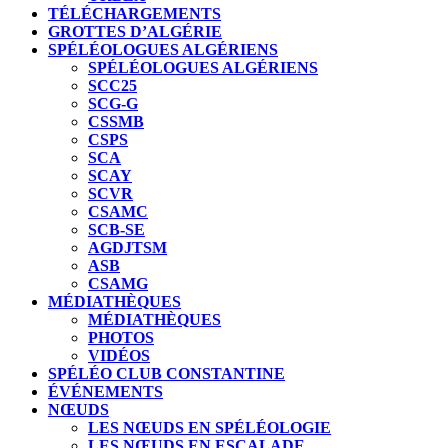
TÉLÉCHARGEMENTS
GROTTES D’ALGÉRIE
SPÉLÉOLOGUES ALGÉRIENS
SPÉLÉOLOGUES ALGÉRIENS
SCC25
SCG-G
CSSMB
CSPS
SCA
SCAY
SCVR
CSAMC
SCB-SE
AGDJTSM
ASB
CSAMG
MÉDIATHÈQUES
MÉDIATHÈQUES
PHOTOS
VIDÉOS
SPÉLÉO CLUB CONSTANTINE
ÉVÉNEMENTS
NŒUDS
LES NŒUDS EN SPÉLÉOLOGIE
LES NŒUDS EN ESCALADE