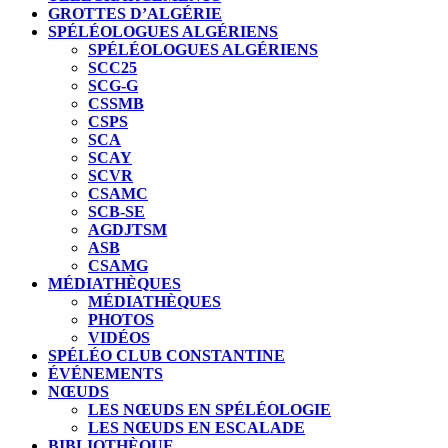
GROTTES D’ALGÉRIE
SPÉLÉOLOGUES ALGÉRIENS
SPÉLÉOLOGUES ALGÉRIENS
SCC25
SCG-G
CSSMB
CSPS
SCA
SCAY
SCVR
CSAMC
SCB-SE
AGDJTSM
ASB
CSAMG
MÉDIATHÈQUES
MÉDIATHÈQUES
PHOTOS
VIDÉOS
SPÉLÉO CLUB CONSTANTINE
ÉVÉNEMENTS
NŒUDS
LES NŒUDS EN SPÉLÉOLOGIE
LES NŒUDS EN ESCALADE
BIBLIOTHÈQUE