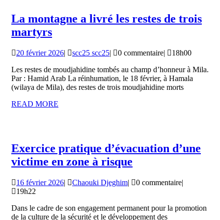
La montagne a livré les restes de trois
La
martyrs
montagne
20
scc25
20 février 2026
|
scc25 scc25
|
0 commentaire
|
18h00
a
février
scc25
livré
Les restes de moudjahidine tombés au champ d’honneur à Mila.
2026
Par : Hamid Arab La réinhumation, le 18 février, à Hamala
les
(wilaya de Mila), des restes de trois moudjahidine morts
restes
READ
READ MORE
de
MORE
trois
martyrs
Exercice pratique d’évacuation d’une
Exercice
victime en zone à risque
pratique
16
Chaouki
16 février 2026
|
Chaouki Djeghim
|
0 commentaire
|
d’évacuation
février
Djeghim
19h22
d’une
2026
Dans le cadre de son engagement permanent pour la promotion
victime
de la culture de la sécurité et le développement des