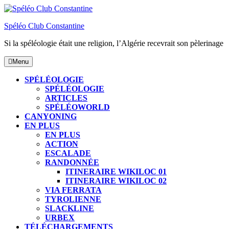
Skip
to
Spéléo Club Constantine
content
Si la spéléologie était une religion, l’Algérie recevrait son pèlerinage
Menu
Menu
SPÉLÉOLOGIE
SPÉLÉOLOGIE
ARTICLES
SPÉLÉOWORLD
CANYONING
EN PLUS
EN PLUS
ACTION
ESCALADE
RANDONNÉE
ITINERAIRE WIKILOC 01
ITINERAIRE WIKILOC 02
VIA FERRATA
TYROLIENNE
SLACKLINE
URBEX
TÉLÉCHARGEMENTS