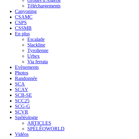
Grottes d'Algérie
Téléchargements
Canyoning
CSAMC
CSPS
CSSMB
En plus
Escalade
Slackline
Tyrolienne
Urbex
Via ferrata
Evènements
Photos
Randonnée
SCA
SCAY
SCB-SE
SCC25
SCG-G
SCVR
Spéléologie
ARTICLES
SPÉLÉOWORLD
Vidéos