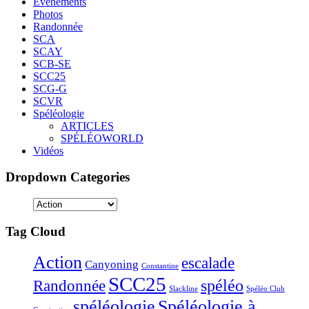
Evènements
Photos
Randonnée
SCA
SCAY
SCB-SE
SCC25
SCG-G
SCVR
Spéléologie
ARTICLES
SPÉLÉOWORLD
Vidéos
Dropdown Categories
Tag Cloud
Action
escalade
Canyoning
Constantine
SCC25
Randonnée
spéléo
Slackline
Spéléo Club
Spéléologie à
spéléologie