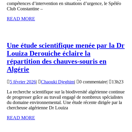
en
compétences d’intervention en situations d’urgence, le Spéléo
Club Constantine –
zone
READ
READ MORE
à
MORE
risque
Une étude scientifique menée par la Dr
Louiza Derouiche éclaire la
répartition des chauves-souris en
Une
Algérie
étude
5
Chaouki
5 février 2026
|
Chaouki Djeghim
|
0 commentaire
|
13h23
scientifique
février
Djeghim
menée
La recherche scientifique sur la biodiversité algérienne continue
2026
de progresser grâce au travail engagé de nombreux spécialistes
par
du domaine environnemental. Une étude récente dirigée par la
la
chercheuse algérienne Dr Louiza
Dr
READ
READ MORE
MORE
Louiza