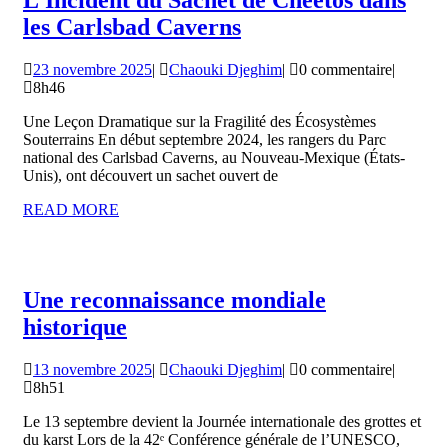
L’Incident du Sachet de Cheetos dans
L’Incident
les Carlsbad Caverns
du
23
Chaouki
23 novembre 2025
|
Chaouki Djeghim
|
0 commentaire
|
Sachet
novembre
Djeghim
8h46
de
2025
Une Leçon Dramatique sur la Fragilité des Écosystèmes
Cheetos
Souterrains En début septembre 2024, les rangers du Parc
dans
national des Carlsbad Caverns, au Nouveau-Mexique (États-
Unis), ont découvert un sachet ouvert de
les
READ
READ MORE
Carlsbad
MORE
Caverns
Une reconnaissance mondiale
Une
historique
reconnaissance
13
Chaouki
13 novembre 2025
|
Chaouki Djeghim
|
0 commentaire
|
mondiale
novembre
Djeghim
8h51
historique
2025
Le 13 septembre devient la Journée internationale des grottes et
du karst Lors de la 42ᵉ Conférence générale de l’UNESCO,