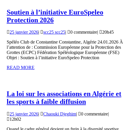
Derouiche
éclaire
Soutien à l’initiative EuroSpeleo
la
Soutien
Protection 2026
répartition
à
des
25
scc25
25 janvier 2026
|
scc25 scc25
|
0 commentaire
|
20h45
l’initiative
janvier
scc25
chauves-
EuroSpeleo
Spéléo Club de Constantine Constantine, Algérie 24.01.2026 À
2026
souris
l’attention de : Commission Européenne pour la Protection des
Protection
Grottes (ECPC) Fédération Spéléologique Européenne (FSE)
en
2026
Objet : Soutien à l’initiative EuroSpeleo Protection
Algérie
READ
READ MORE
MORE
La loi sur les associations en Algérie et
La
les sports à faible diffusion
loi
25
Chaouki
25 janvier 2026
|
Chaouki Djeghim
|
0 commentaire
|
sur
janvier
Djeghim
12h02
les
2026
Quand le cadre général devient un frein à la diversité sportive