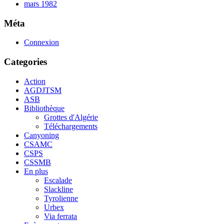
mars 1982
Méta
Connexion
Categories
Action
AGDJTSM
ASB
Bibliothèque
Grottes d'Algérie
Téléchargements
Canyoning
CSAMC
CSPS
CSSMB
En plus
Escalade
Slackline
Tyrolienne
Urbex
Via ferrata