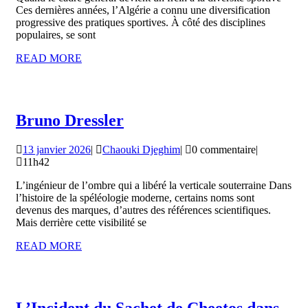
associations
Ces dernières années, l’Algérie a connu une diversification
en
progressive des pratiques sportives. À côté des disciplines
populaires, se sont
Algérie
READ
READ MORE
et
MORE
les
sports
à
Bruno
Bruno Dressler
faible
Dressler
13
Chaouki
13 janvier 2026
|
Chaouki Djeghim
|
0 commentaire
|
diffusion
janvier
Djeghim
11h42
2026
L’ingénieur de l’ombre qui a libéré la verticale souterraine Dans
l’histoire de la spéléologie moderne, certains noms sont
devenus des marques, d’autres des références scientifiques.
Mais derrière cette visibilité se
READ
READ MORE
MORE