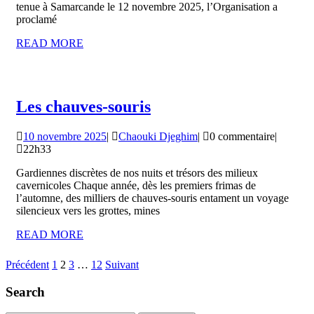
tenue à Samarcande le 12 novembre 2025, l’Organisation a
proclamé
READ
READ MORE
MORE
Les
Les chauves-souris
chauves-
10
Chaouki
10 novembre 2025
|
Chaouki Djeghim
|
0 commentaire
|
souris
novembre
Djeghim
22h33
2025
Gardiennes discrètes de nos nuits et trésors des milieux
cavernicoles Chaque année, dès les premiers frimas de
l’automne, des milliers de chauves-souris entament un voyage
silencieux vers les grottes, mines
READ
READ MORE
MORE
Pagination
Précédent
1
2
3
…
12
Suivant
des
Search
publications