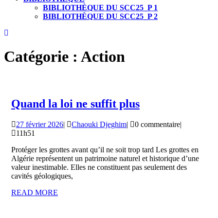
BIBLIOTHÈQUE DU SCC25_P 1
BIBLIOTHÈQUE DU SCC25_P 2
CLOSE
BUTTON
Catégorie :
Action
Quand
Quand la loi ne suffit plus
la
27
Chaouki
27 février 2026
|
Chaouki Djeghim
|
0 commentaire
|
loi
février
Djeghim
11h51
ne
2026
Protéger les grottes avant qu’il ne soit trop tard Les grottes en
suffit
Algérie représentent un patrimoine naturel et historique d’une
plus
valeur inestimable. Elles ne constituent pas seulement des
cavités géologiques,
READ
READ MORE
MORE